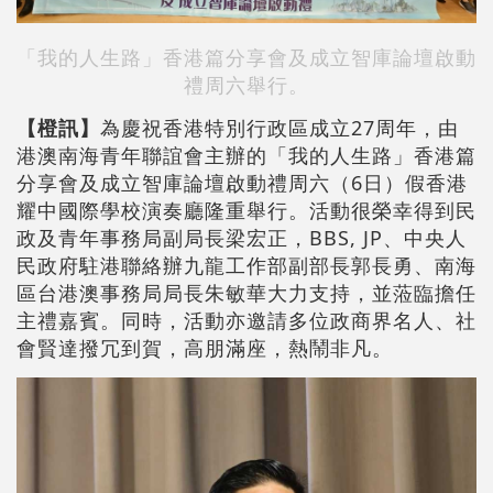
「我的人生路」香港篇分享會及成立智庫論壇啟動
禮周六舉行。
【橙訊】
為慶祝香港特別行政區成立27周年，由
港澳南海青年聯誼會主辦的「我的人生路」香港篇
分享會及成立智庫論壇啟動禮周六（6日）假香港
耀中國際學校演奏廳隆重舉行。活動很榮幸得到民
政及青年事務局副局長梁宏正，BBS, JP、中央人
民政府駐港聯絡辦九龍工作部副部長郭長勇、南海
區台港澳事務局局長朱敏華大力支持，並蒞臨擔任
主禮嘉賓。同時，活動亦邀請多位政商界名人、社
會賢達撥冗到賀，高朋滿座，熱鬧非凡。