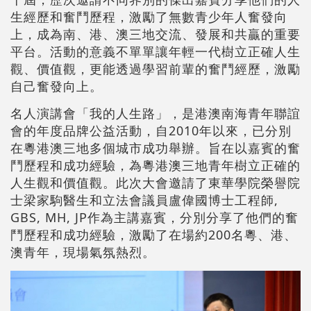
生經歷和奮鬥歷程，激勵了無數青少年人奮發向
上，成為南、港、澳三地交流、發展和共贏的重要
平台。活動的意義不單單讓年輕一代樹立正確人生
觀、價值觀，更能透過學習前輩的奮鬥經歷，激勵
自己奮發向上。
名人演講會「我的人生路」，是港澳南海青年聯誼
會的年度品牌公益活動，自2010年以來，已分別
在粵港澳三地多個城市成功舉辦。旨在以嘉賓的奮
鬥歷程和成功經驗，為粵港澳三地青年樹立正確的
人生觀和價值觀。此次大會邀請了東華學院榮譽院
士梁家駒醫生和立法會議員盧偉國博士工程師,
GBS, MH, JP作為主講嘉賓，分別分享了他們的奮
鬥歷程和成功經驗，激勵了在場約200名粵、港、
澳青年，現場氣氛熱烈。