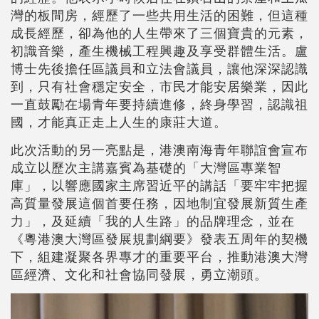
灣的板間房，經歷了一些共用生活的困難，但這種
成長經歷，卻為他的人生帶來了三個寶貴的元素，
初識音樂，產生機械工程興趣及享受群體生活。盧
博士先後擔任區議員和立法會議員，讓他深深認識
到，只有社會穩定安全，市民才能安居樂業，因此
一直鼓勵在場青年要持續進修，終身學習，認識祖
國，才能真正走上人生的康莊大道。
此次活動的另一亮點是，港澳南海青年聯誼會宣布
成立以歷次主講嘉賓為基礎的「大灣區專業智
庫」，以響應國家主席習近平的講話「要牢牢把握
高質量發展這個首要任務，因地制宜發展新質生產
力」，及延續「我的人生路」的品牌理念，並在
《粵港澳大灣區發展規劃綱要》發表五周年的契機
下，組建凝聚各界專才的重要平台，推動港澳大灣
區經濟、文化和社會協同發展，勇立潮頭。