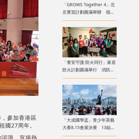
「GROWS Together 4」北
京實習計劃圓滿舉辦 倡香
港青年融入國家廣闊舞台
「耆安守護·防火同行」家居
防火計劃圓滿舉行 消防處
義工隊為長者裝「防火三
寶」
學，參加香港區
「大成國學盃」青少年茶藝
祖國27周年。
大賽8.15會展決賽 13組兩
岸四地選手香江以茗會友
的認識，宣揚熱