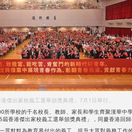
香港傑出家校義工選舉頒獎典禮」7月1日舉行。
200所學校的千名校長、教師、家長和學生齊聚漢華中
5屆香港傑出家校義工選舉頒獎典禮」，同慶香港回歸
一眾默默為教育界付出的義工，提升大眾對義務工作