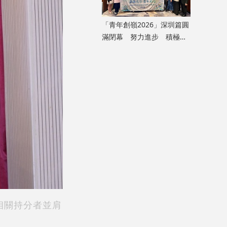
「青年創嶺2026」深圳篇圓
滿閉幕 努力進步 積極融
入國家發展大局
相關持分者並肩