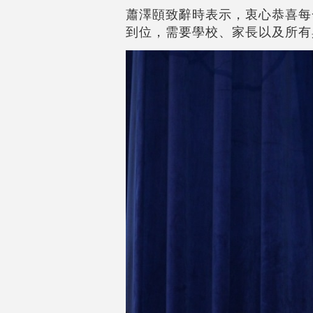
蕭澤頤致辭時表示，衷心恭喜每
到位，需要學校、家長以及所有