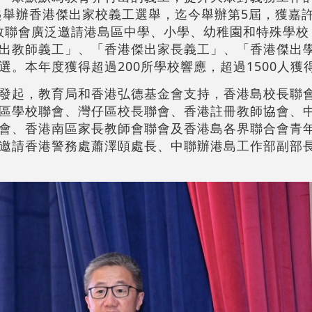
年起舉辦香港傑出家校義工選舉，迄今舉辦第5屆，獲嘉
，家教聯會廣泛邀請港島區中學、小學、幼稚園和特殊學
出教師義工」、「香港傑出家長義工」、「香港傑出
。本年度獲得超過200所學校響應，超過1500人獲
發起，教育局和香港弘德基金會支持，香港島校長聯
區學校聯會、灣仔區校長聯會、香港註冊教師協會、
會、香港南區家長教師會聯會及香港島各界聯合會青
邀請香港警務處蕭澤頤處長、中聯辦港島工作部副部