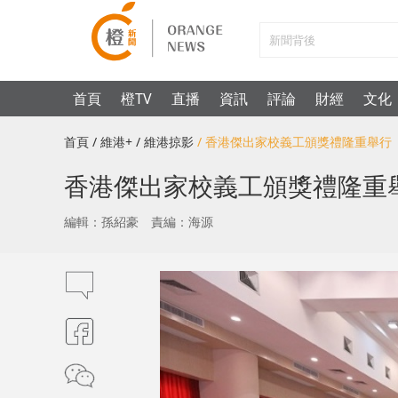
首頁
橙TV
直播
資訊
評論
財經
文化
首頁
/ 維港+
/ 維港掠影
/ 香港傑出家校義工頒獎禮隆重舉行
香港傑出家校義工頒獎禮隆重
編輯：孫紹豪
責編：海源