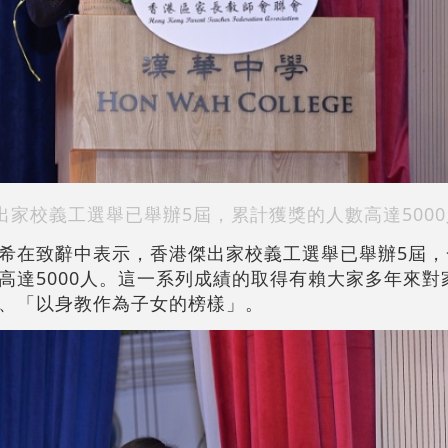
家校義工選舉已舉辦5屆，累計獲獎的人數高達5000
希在致辭中表示，香港傑出家校義工選舉已舉辦5屆，
高達5000人。這一系列成績的取得有賴大家多年來對
、「以身教作為子女的榜樣」。