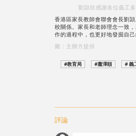
劉頴欣感謝各位義工多
香港區家長教師會聯會會長劉頴
校關係。家長和老師理念一致，
作的過程中，也更好地發掘自己
圖：主辦方提供
#教育局
#蕭澤頤
# 義
評論