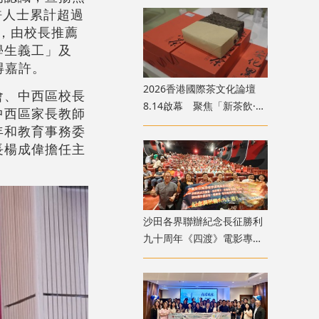
許人士累計超過
校，由校長推薦
學生義工」及
得嘉許。
2026香港國際茶文化論壇
會、中西區校長
8.14啟幕 聚焦「新茶飲·新
中西區家長教師
茶食·新格局」黃金賽道
年和教育事務委
長楊成偉擔任主
沙田各界聯辦紀念長征勝利
九十周年《四渡》電影專
場 逾1100人觀影傳遞長征
精神