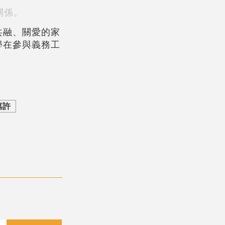
關係。
共融、關愛的家
學在參與義務工
嘉許