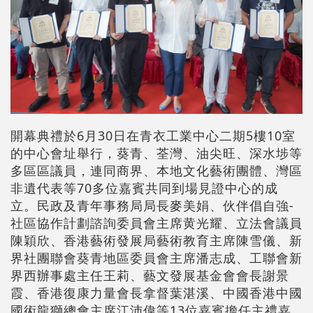
開幕典禮於6月30日在青衣工業中心二期5樓10室
的中心會址舉行，葵青、荃灣、油尖旺、深水埗等
多區區議員，連同商界、本地文化藝術團體、灣區
非遺代表等70多位嘉賓共同到場見證中心的成
立。民政及青年事務局局長麥美娟、伙伴倡自強-
社區協作計劃諮詢委員會主席黄光耀、立法會議員
陳穎欣、香港藝術發展局藝術教育主席陳雪儀、新
界社團聯會葵青地區委員會主席潘志成、工聯會新
界西辦事處主任王莉、藝文發展基金會會長謝景
霞、香港復康力量會長拿督葉湛溪、中國香港中國
國術龍獅總會主席江沛偉等13位嘉賓擔任主禮嘉