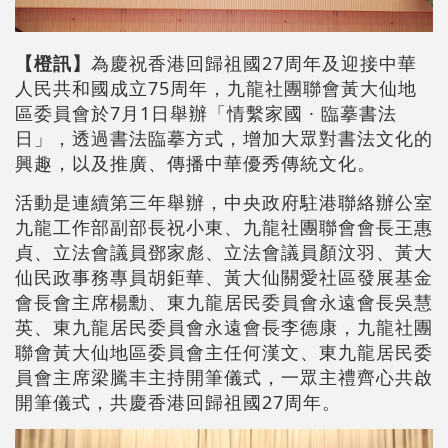
【橙訊】
為慶祝香港回歸祖國27周年及迎接中華
人民共和國成立75周年，九龍社團聯會黃大仙地
區委員會於7月1日舉辦「情繫家國 · 臨摹書法
日」，透過書法臨摹方式，增加大眾對書法文化的
興趣，以及推廣、傳播中華優秀傳統文化。
活動是連續第三年舉辦，中央政府駐港聯絡辦公室
九龍工作部副部長祝小東、九龍社團聯會會長王惠
貞、立法會議員鄧家彪、立法會議員顏汶羽、黃大
仙民政事務專員胡鉅華、黃大仙關愛社區發展基金
會長會主席楊勳、東九龍居民委員會永遠會長吳慧
英、東九龍居民委員會永遠會長李德康，九龍社團
聯會黃大仙地區委員會主任何漢文、東九龍居民委
員會主席梁騰丰主持開筆儀式，一眾主禮齊心共啟
開筆儀式，共慶香港回歸祖國27周年。