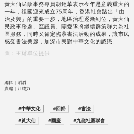
黃大仙民政事務專員胡鉅華表示今年是意義重大的
一年，祖國迎來成立75周年，香港社會踏出「由
治及興」的重要一步，地區治理逐漸到位，黃大仙
民政事務處、區議員、關愛隊將繼續群策群力為社
區服務，同時又肯定臨摹書法活動的成果，讓市民
感受書法美麗，加深市民對中華文化的認識。
圖：主辦單位提供
編輯 | 滔滔
責編 | 江純力
#中華文化
#回歸
#書法
#黃大仙
#國慶
#九龍社團聯會