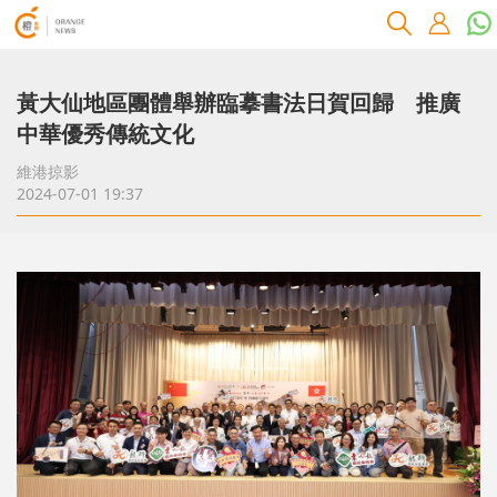
黃大仙地區團體舉辦臨摹書法日賀回歸 推廣
中華優秀傳統文化
維港掠影
2024-07-01 19:37