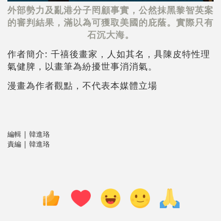
外部勢力及亂港分子罔顧事實，公然抹黑黎智英案
的審判結果，滿以為可獲取美國的庇蔭。實際只有
石沉大海。
作者簡介: 千禧後畫家，人如其名，具陳皮特性理
氣健脾，以畫筆為紛擾世事消消氣。
漫畫為作者觀點，不代表本媒體立場
編輯 | 韓進珞
責編 | 韓進珞