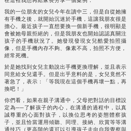
我的一位朋友的女兒今年在讀中三，但是自從她擁
有手機之後，就開始沉迷於手機，這讓我朋友很是
擔心。最近孩子一直想要換一個新手機，很明顯是
會被她母親拒絕的，但是我朋友也開始認認真關注
孩子的手機狀況了。她發現發現女兒酷愛拍照攝
像，但是手機內存不夠、像素不高，拍照不方便，
經常死機。
於是她找到女兒主動說出手機更換理解，並且表示
同意給女兒還手。但是出乎意料的是，女兒竟然不
著急了，表示：「等我現在這個手機再壞一點，再
換吧！」
你們看，如果在親子溝通中，父母把對話的目標設
定為──了解孩子的內心，在溝通的過程中，以真
誠尊重的心面對孩子，以換位思考的姿態體察孩
子，並且恰當運用傾聽、同理、接納、欣賞等等溝
通技巧（更高階的還可以引導孩子走向自我覺察與