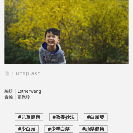
圖：unsplash
編輯 | Estherwang
責編 | 張艷玲
#兒童健康
#教養妙法
#白頭發
#少白頭
#少年白髮
#頭髮健康