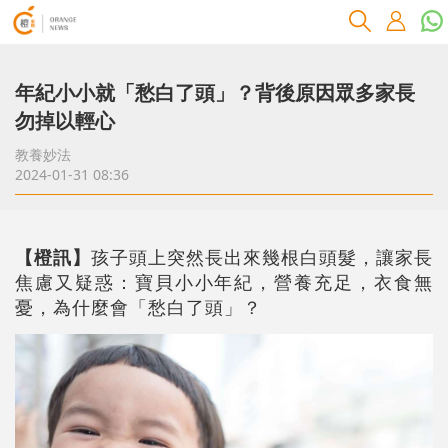
年紀小小就「愁白了頭」？背後原因眾多家長
勿掉以輕心
教養妙法
2024-01-31 08:36
【橙訊】
孩子頭上突然長出來幾根白頭髮，讓家長
焦慮又疑惑：寶貝小小年紀，營養充足，衣食無
憂，為什麼會「愁白了頭」？