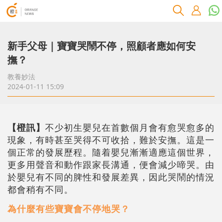
新手父母｜寶寶哭鬧不停，照顧者應如何安
撫？
教養妙法
2024-01-11 15:09
【橙訊】
不少初生嬰兒在首數個月會有愈哭愈多的
現象，有時甚至哭得不可收拾，難於安撫。這是一
個正常的發展歷程。隨着嬰兒漸漸適應這個世界，
更多用聲音和動作跟家長溝通，便會減少啼哭。由
於嬰兒有不同的脾性和發展差異，因此哭鬧的情況
都會稍有不同。
為什麼有些寶寶會不停地哭？