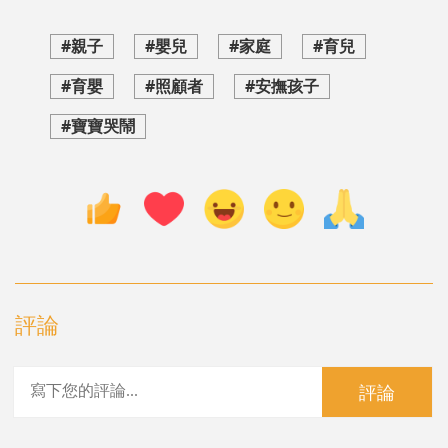
#親子
#嬰兒
#家庭
#育兒
#育嬰
#照顧者
#安撫孩子
#寶寶哭鬧
評論
評論