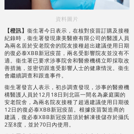
資料圖片
【橙訊】
衞生署今日表示，在核對疫苗訂購及接種
紀錄時，衞生署發現康美醫療有限公司的醫護人員
為兩名居於安老院舍的院友接種超出建議使用日期
的復必泰XBB新冠疫苗，兩名受影響院友並沒有不
適。衞生署已要求涉事院舍和醫療機構立即採取改
善措施，並密切跟進受影響人士的健康情況。衞生
會繼續調查和跟進事件。
衞生署發言人表示，初步調查發現，涉事的醫療機
構醫護人員於12月18日到北區一間名為豪庭園的
安老院舍，為兩名院友接種了超過建議使用日期後
12日的復必泰XBB新冠疫苗。根據疫苗製造商的
建議，復必泰XBB新冠疫苗須於解凍後儲存於攝氏
2至8度，並於70日內使用。