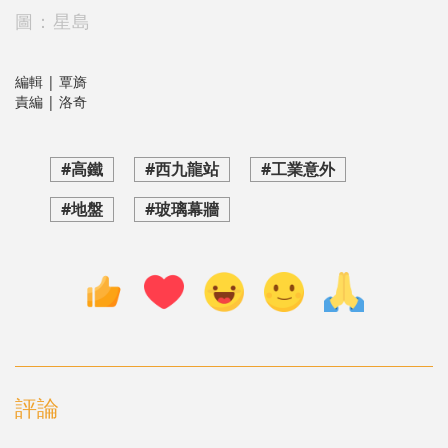
圖：星島
編輯 | 覃旖
責編 | 洛奇
#高鐵
#西九龍站
#工業意外
#地盤
#玻璃幕牆
評論