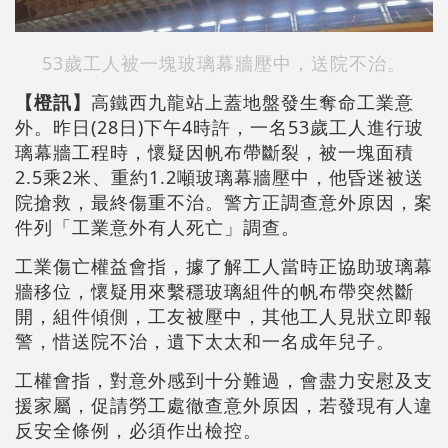
53歲工人被一塊玻璃幕牆壓中，送院不治。
【橙訊】
高鐵西九龍站上蓋地盤發生奪命工業意
外。昨日(28日)下午4時許，一名53歲工人進行玻
璃幕牆工程時，懷疑因帆布帶斷裂，被一塊面積
2.5乘2米、重約1.2噸玻璃幕牆壓中，他昏迷被送
院搶救，最終傷重不治。警方正調查意外原因，案
件列「工業意外有人死亡」調查。
工業傷亡權益會指，據了解工人當時正協助玻璃幕
牆移位，懷疑用來繫穩玻璃組件的帆布帶突然斷
開，組件傾側，工友被壓中，其他工人見狀立即報
警，惜送院不治，遺下太太和一名成年兒子。
工權會指，對意外感到十分難過，會盡力安慰及支
援家屬，促請勞工處徹查意外原因，若發現有人違
反安全條例，必須作出檢控。