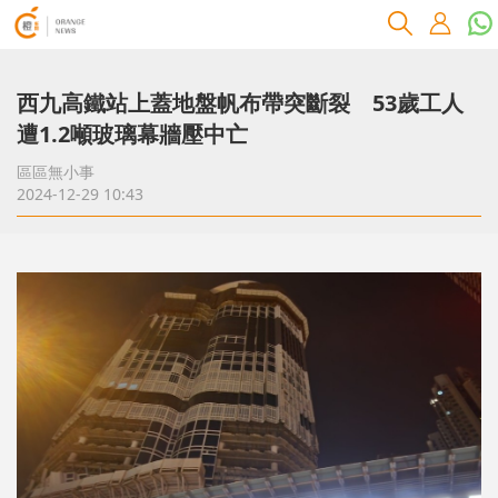
西九高鐵站上蓋地盤帆布帶突斷裂 53歲工人
遭1.2噸玻璃幕牆壓中亡
區區無小事
2024-12-29 10:43