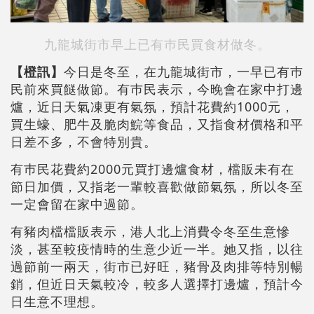
九龍城街市早上已有巿民買食材做冬。
【橙訊】
今日是冬至，在九龍城街市，一早已有巿
民前來買餸做節。有巿民表示，今晚會在家中打邊
爐，近日天氣凍更有氣氛，預計花費約1000元，
買生蠔、肥牛及脆肉鯇等食品，又指食材價格和平
日差不多，不會特別貴。
有巿民花費約2000元買打邊爐食材，檔販未有在
節日加價，又指老一輩較喜歡做節氣氛，所以冬至
一定會留在家中過節。
有豬肉檔檔販表示，港人北上消費令冬至生意慘
淡，甚至較疫情時的生意少近一半。她又指，以往
過節前一兩天，街市已好旺，豬骨及肉排等特別暢
銷，但近日天氣較冷，較多人選擇打邊爐，預計今
日生意不理想。