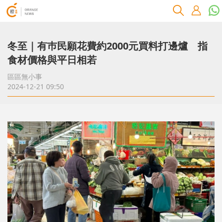
冬至｜有巿民願花費約2000元買料打邊爐 指
食材價格與平日相若
區區無小事
2024-12-21 09:50