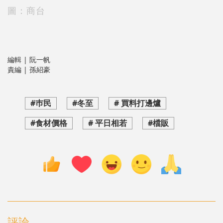
圖：商台
編輯 | 阮一帆
責編 | 孫紹豪
#巿民
#冬至
# 買料打邊爐
#食材價格
# 平日相若
#檔販
評論