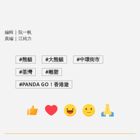
編輯 | 阮一帆
責編 | 江純力
#熊貓
#大熊貓
#中環街市
#荃灣
#雕塑
#PANDA GO！香港遊