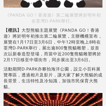
《PANDA GO！香港遊》第二輪展覽將於明年初
在荃灣D‧PARK舉行。
【橙訊】
大型熊貓主題展覽《PANDA GO！香港
遊》將於明年初推出第二輪展覽，主辦機構宣布，
展覽在1月17日至3月6日，中午12時至晚上8時在
荃灣D‧PARK舉行，展出逾800隻熊貓雕塑，並首
次以新春造型登場，而當中近200隻熊貓雕塑將於
2月17日移至中環街市，同步展出至3月6日。
活動期間D‧PARK亦夥拍海洋公園，設立小百科展
覽專區，透過相片及影片，讓大家了解大熊貓的成
長背景，生活特性及冷知識，加強市民保育大熊
貓。