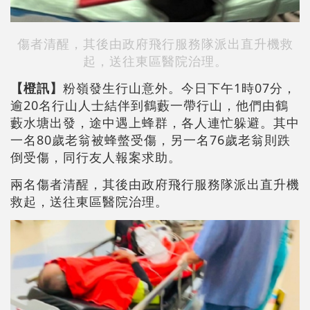
傷者清醒，其後由政府飛行服務隊派出直升機救
起，送往東區醫院治理。
【橙訊】
粉嶺發生行山意外。今日下午1時07分，
逾20名行山人士結伴到鶴藪一帶行山，他們由鶴
藪水塘出發，途中遇上蜂群，各人連忙躲避。其中
一名80歲老翁被蜂螫受傷，另一名76歲老翁則跌
倒受傷，同行友人報案求助。
兩名傷者清醒，其後由政府飛行服務隊派出直升機
救起，送往東區醫院治理。