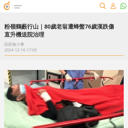
粉嶺鶴藪行山｜80歲老翁遭蜂螫76歲漢跌傷
直升機送院治理
區區無小事
2024-12-10 17:05