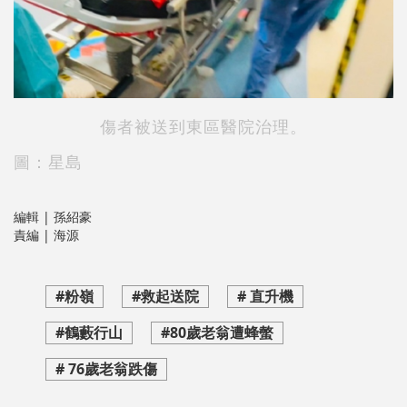
傷者被送到東區醫院治理。
圖：星島
編輯 | 孫紹豪
責編 | 海源
#粉嶺
#救起送院
# 直升機
#鶴藪行山
#80歲老翁遭蜂螫
# 76歲老翁跌傷