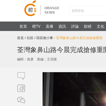
首頁
橙TV
直播
資訊
評論
財經
文化
首頁
/ 社區
/ 區區無小事
/ 荃灣象鼻山路今晨完成搶修重開
荃灣象鼻山路今晨完成搶修重
編輯：俊彥
責編：王兆陽