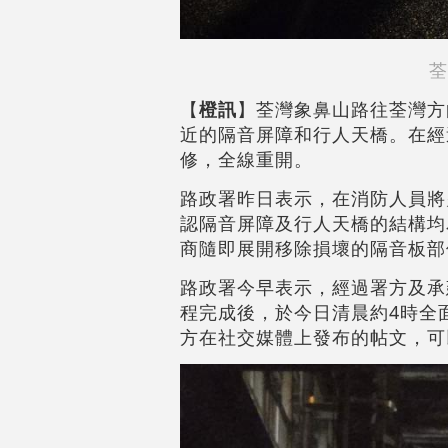
荃
【
橙訊
】荃灣象鼻山路往荃灣方
近的隔音屏障和行人天橋。在經
修，全線重開。
路政署昨日表示，在消防人員將
認隔音屏障及行人天橋的結構均
商隨即展開移除損壞的隔音板部
路政署今早表示，經過署方及承
程完成後，於今日清晨約4時全
方在社交媒體上發布的帖文，可