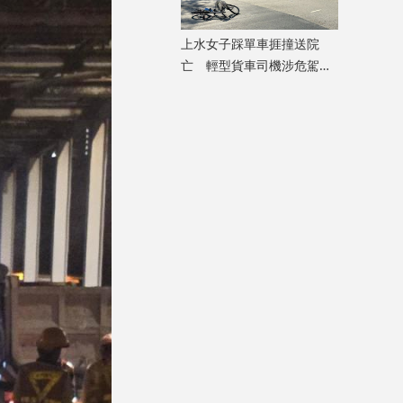
上水女子踩單車捱撞送院
亡 輕型貨車司機涉危駕致
死被捕