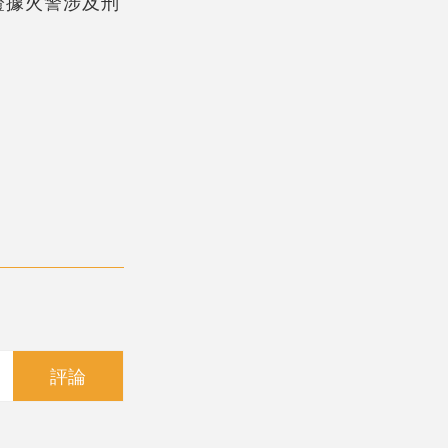
證據火警涉及刑
評論