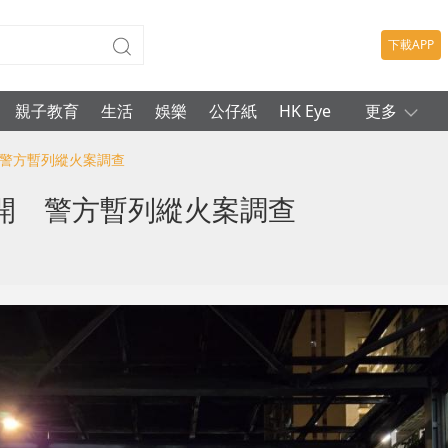
下載APP
親子教育
生活
娛樂
公仔紙
HK Eye
更多
 警方暫列縱火案調查
開 警方暫列縱火案調查