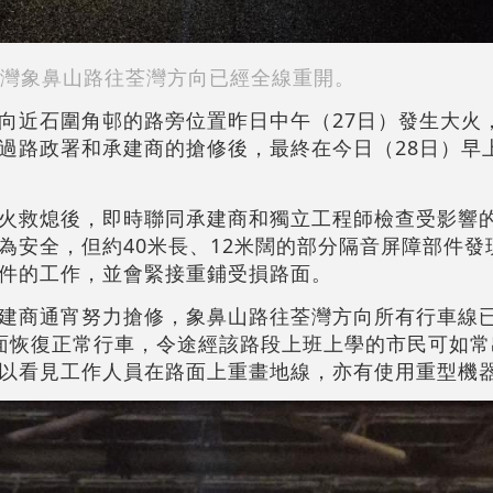
灣象鼻山路往荃灣方向已經全線重開。
向近石圍角邨的路旁位置昨日中午（27日）發生大火
過路政署和承建商的搶修後，最終在今日（28日）早
火救熄後，即時聯同承建商和獨立工程師檢查受影響
為安全，但約40米長、12米闊的部分隔音屏障部件發
件的工作，並會緊接重鋪受損路面。
建商通宵努力搶修，象鼻山路往荃灣方向所有行車線
面恢復正常行車，令途經該路段上班上學的市民可如常
以看見工作人員在路面上重畫地線，亦有使用重型機