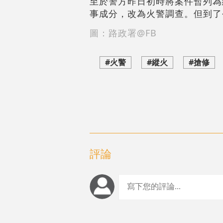
至於警方昨日初時將案件暫列為
事成分，改為火警調查。但到了
圖：路政署@FB
#火警
#縱火
#搶修
評論