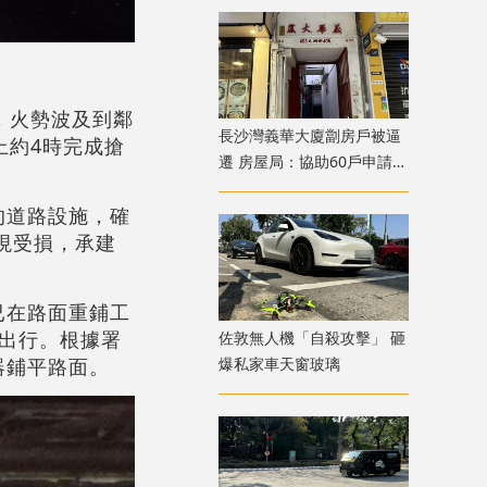
，火勢波及到鄰
長沙灣義華大廈劏房戶被逼
上約4時完成搶
遷 房屋局：協助60戶申請過
渡屋
的道路設施，確
現受損，承建
已在路面重鋪工
出行。根據署
佐敦無人機「自殺攻擊」 砸
器鋪平路面。
爆私家車天窗玻璃