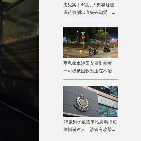
虐兒案｜4個月大男嬰疑被
虐待致腦出血失去知覺 警
方拘兩名外傭
兩私家車沙田安景街相撞
一司機被困救出送院不治
26歲男子啟德車站廣場持短
劍指嚇途人 涉管有攻擊性
武器被捕