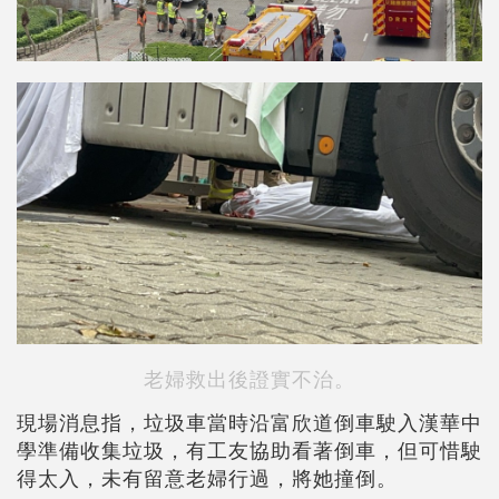
老婦救出後證實不治。
現場消息指，垃圾車當時沿富欣道倒車駛入漢華中
學準備收集垃圾，有工友協助看著倒車，但可惜駛
得太入，未有留意老婦行過，將她撞倒。