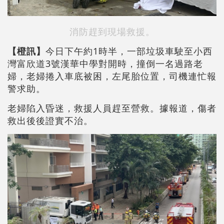
消防趕到現場救援。
【橙訊】
今日下午約1時半，一部垃圾車駛至小西
灣富欣道3號漢華中學對開時，撞倒一名過路老
婦，老婦捲入車底被困，左尾胎位置，司機連忙報
警求助。
老婦陷入昏迷，救援人員趕至營救。據報道，傷者
救出後後證實不治。