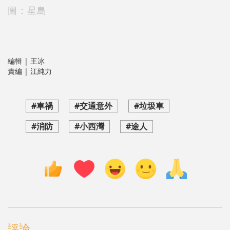
圖：星島
編輯 | 王冰
責編 | 江純力
#車禍
#交通意外
#垃圾車
#消防
#小西灣
#途人
評論