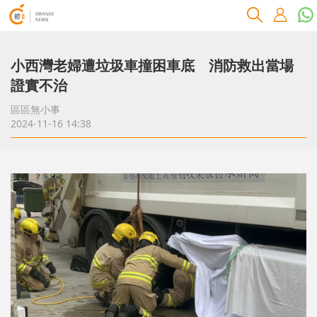
小西灣老婦遭垃圾車撞困車底 消防救出當場
證實不治
區區無小事
2024-11-16 14:38