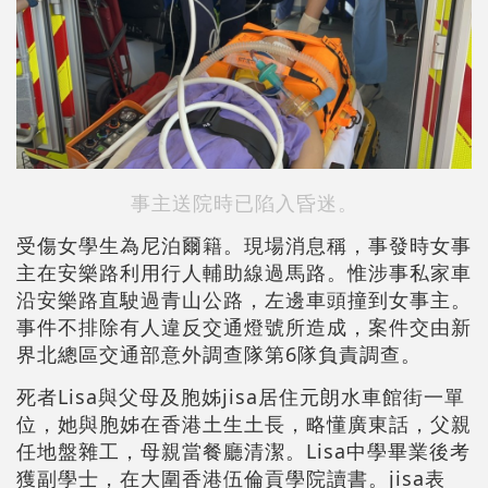
事主送院時已陷入昏迷。
受傷女學生為尼泊爾籍。現場消息稱，事發時女事
主在安樂路利用行人輔助線過馬路。惟涉事私家車
沿安樂路直駛過青山公路，左邊車頭撞到女事主。
事件不排除有人違反交通燈號所造成，案件交由新
界北總區交通部意外調查隊第6隊負責調查。
死者Lisa與父母及胞姊jisa居住元朗水車館街一單
位，她與胞姊在香港土生土長，略懂廣東話，父親
任地盤雜工，母親當餐廳清潔。Lisa中學畢業後考
獲副學士，在大圍香港伍倫貢學院讀書。jisa表