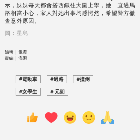
示，妹妹每天都會搭西鐵往大圍上學，她一直過馬
路相當小心，家人對她出事均感愕然，希望警方徹
查意外原因。
圖：星島
編輯 | 俊彥
責編 | 海源
#電動車
#過路
#撞倒
#女學生
# 元朗