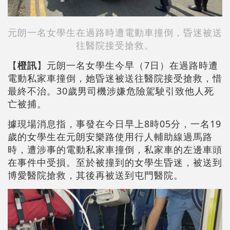
元朗一名女學生在過路時遭電動車撞倒，昏迷被送
往醫院接受搶救。
【
橙訊
】元朗一名女學生今早（7日）在過路時遭
電動私家車撞倒，她昏迷被送往醫院接受搶救，惜
最終不治。30歲男司機涉嫌危險駕駛引致他人死
亡被捕。
據現場消息指，事發在今日早上8時05分，一名19
歲的女學生在元朗安樂路使用行人輔助線過馬路
時，遭涉事的電動私家車撞倒，私家車的左邊車頭
在事件中受損。至於被撞到的女學生昏迷，被送到
博愛醫院搶救，其後再被送到屯門醫院。