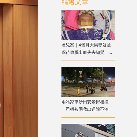
精選文章
虐兒案｜4個月大男嬰疑被
虐待致腦出血失去知覺 警
方拘兩名外傭
兩私家車沙田安景街相撞
一司機被困救出送院不治