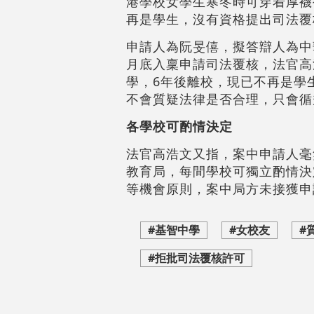
港學校女學生寒冬時可穿着厚襪
再是學生，沒有資格提出司法覆
申請人為阮旻僖，擬答辯人為中
月底入稟申請司法覆核，法官高
學，6年後離校，現已不再是學
不會質疑法律是否合理，只會循
各學校可酌情決定
法官高浩文又指，案中申請人毫
教育局，每間學校可獨立酌情決
等機會原則，案中局方未接獲申
#基智中學
#女校友
#
#拒批司法覆核許可