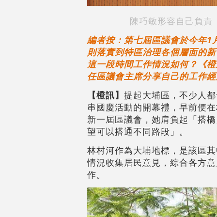
陳巧敏形容自己負責
編者按：第七屆區議會於今年1
則落實到特區治理各個層面的新
這一段時間工作情況如何？《橙
任區議會主席分享自己的工作經
【橙訊】
提起大埔區，不少人都
串國慶活動的開幕禮，早前便在
新一屆區議會，她肩負起「搭橋
望可以搭通不同路段」。
林村河作為大埔地標，是該區其
情況收集居民意見，綜合各方意
作。