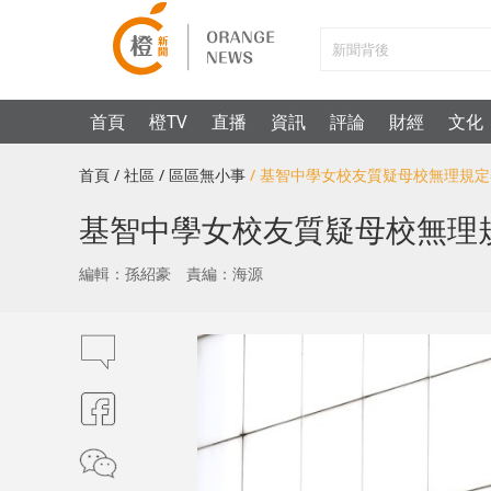
首頁
橙TV
直播
資訊
評論
財經
文化
首頁
/ 社區
/ 區區無小事
/ 基智中學女校友質疑母校無理規
基智中學女校友質疑母校無理
編輯：孫紹豪
責編：海源