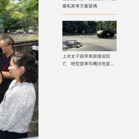
爆私家車天窗玻璃
上水女子踩單車捱撞送院
亡 輕型貨車司機涉危駕致
死被捕