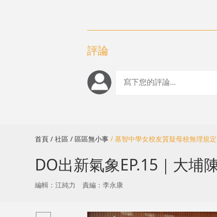
評論
首頁
/ 社區
/ 區區無小事
/ 基智中學女校友質疑母校無理規
DO出新氣象EP.15｜
編輯：江純力
責編：李永康