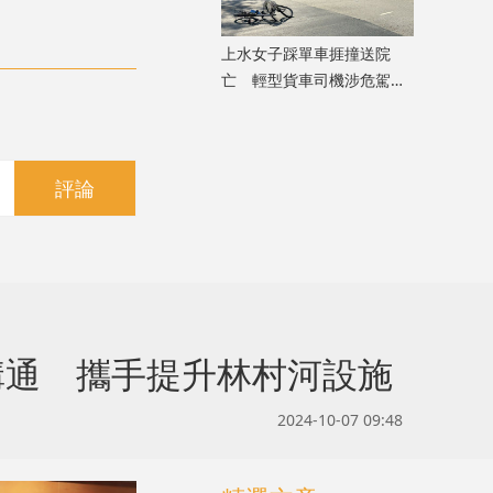
上水女子踩單車捱撞送院
亡 輕型貨車司機涉危駕致
死被捕
評論
方溝通 攜手提升林村河設施
2024-10-07 09:48