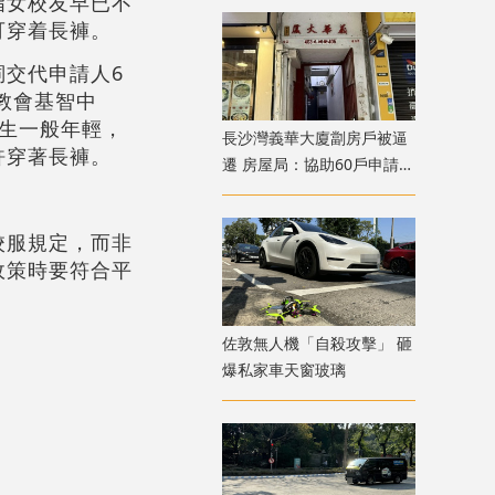
指女校友早已不
可穿着長褲。
交代申請人6
教會基智中
生一般年輕，
長沙灣義華大廈劏房戶被逼
許穿著長褲。
遷 房屋局：協助60戶申請過
渡屋
校服規定，而非
政策時要符合平
佐敦無人機「自殺攻擊」 砸
爆私家車天窗玻璃