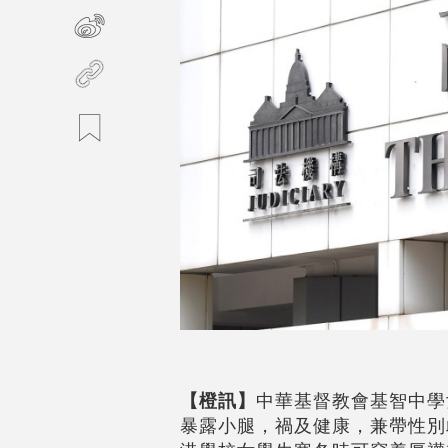
【橙訊】
中華基督教會基智中學
暴露小腿，禍及健康，兼帶性別