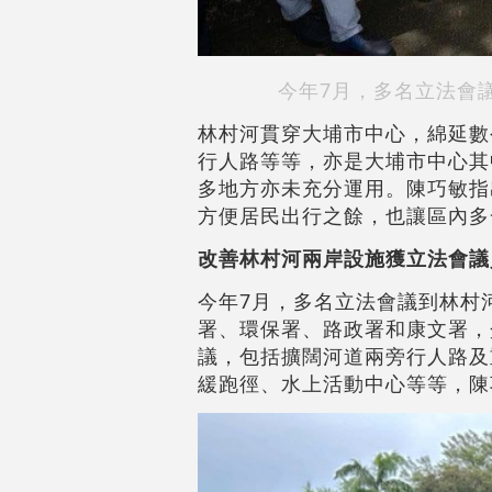
今年7月，多名立法會
林村河貫穿大埔市中心，綿延數
行人路等等，亦是大埔市中心其
多地方亦未充分運用。陳巧敏指
方便居民出行之餘，也讓區內多
改善林村河兩岸設施獲立法會議
今年7月，多名立法會議到林村
署、環保署、路政署和康文署，
議，包括擴闊河道兩旁行人路及
緩跑徑、水上活動中心等等，陳