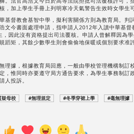
褲。法官高浩文今日於高等法院拒批司法覆核許可，
核，加上學生手冊上列明寒冷天氣警告生效時女學生
華基督教會基智中學，擬利害關係方則為教育局。判詞
浩文今書面處理申請，指申請人2012年入讀中華基督
生，因此沒有資格提出司法覆核。申請人曾解釋因為學
規蹈矩，其餘少數學生則會偷偷地保暖或個別要求准
無理據，根據教育局回應，一般由學校管理機構制訂
定，惟同時亦要遵守局方通告要求，為學生事務制訂
請人投訴。
質疑母校
#無理規定
#冬季穿裙上學
#毫無理據