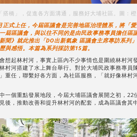
「搭橋」，促進各方面溝通，服務好大埔社區。圖：橙
月正式上任，今屆區議會是完善地區治理體系，將「愛
一屆區議會，與以往不同的是由民政事務專員擔任區
新聞》就此推出「DO出新氣象 區議會主席專訪系列
歷與感悟。本篇為系列採訪第15篇。
會想起林村河，事實上區內不少事情也是圍繞林村河
林村河搭建了水上舞台舉行。對於大埔民政事務專員
」重任，聯繫好各方面，為社區服務，「就好像林村
中一個重點發展地段，今屆大埔區議會展開之初，22
見後，推動改善和提升林村河的配套，成為區議會其