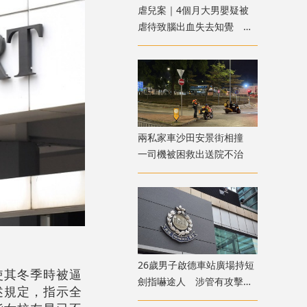
虐兒案｜4個月大男嬰疑被
虐待致腦出血失去知覺 警
方拘兩名外傭
兩私家車沙田安景街相撞
一司機被困救出送院不治
26歲男子啟德車站廣場持短
使其冬季時被逼
劍指嚇途人 涉管有攻擊性
述規定，指示全
武器被捕