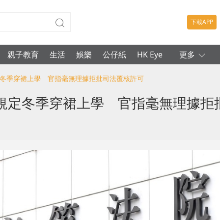
下載APP
親子教育
生活
娛樂
公仔紙
HK Eye
更多
定冬季穿裙上學 官指毫無理據拒批司法覆核許可
規定冬季穿裙上學 官指毫無理據拒