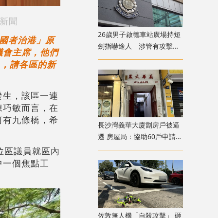
新聞
26歲男子啟德車站廣場持短
國者治港」原
劍指嚇途人 涉管有攻擊性
議會主席，他們
武器被捕
」，請各區的新
發生，該區一連
陳巧敏而言，在
河有九條橋，希
長沙灣義華大廈劏房戶被逼
遷 房屋局：協助60戶申請過
渡屋
位區議員就區內
中一個焦點工
佐敦無人機「自殺攻擊」 砸