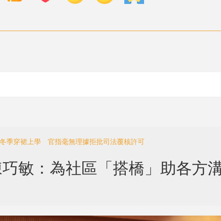
定冬季穿裙上學 官指毫無理據拒批司法覆核許可
大埔陳巧敏：為社區「搭橋」助各