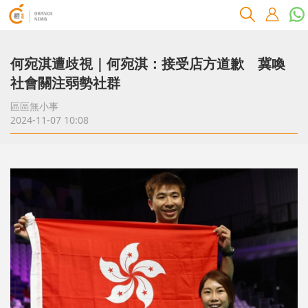
何宛淇遭歧視｜何宛淇：接受店方道歉 冀喚
社會關注弱勢社群
區區無小事
2024-11-07 10:08