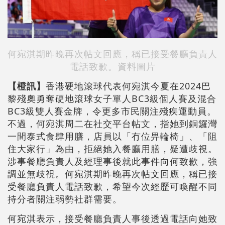
何宛淇期昨晚再次帖文回應，稱已接受餐廳負責人
電話致歉。資料圖片
【橙訊】
香港硬地滾球代表何宛淇今夏在2024巴
黎殘奧勇奪硬地滾球女子單人BC3級個人賽及混合
BC3級雙人賽金牌，令更多市民關注殘疾運動員。
不過，何宛淇周二在社交平台帖文，指她到銅鑼灣
一間泰式食肆用膳，店員以「冇位畀輪椅」、「阻
住大家行」為由，拒絕她入餐廳用膳，疑遭歧視。
涉事餐廳負責人及經理事後就此事件向何致歉，強
調並無歧視。何宛淇期昨晚再次帖文回應，稱已接
受餐廳負責人電話致歉，希望今次經歷可喚醒不同
持分者關注弱勢社群需要。
何宛淇表示，接受餐廳負責人事後透過電話向她致