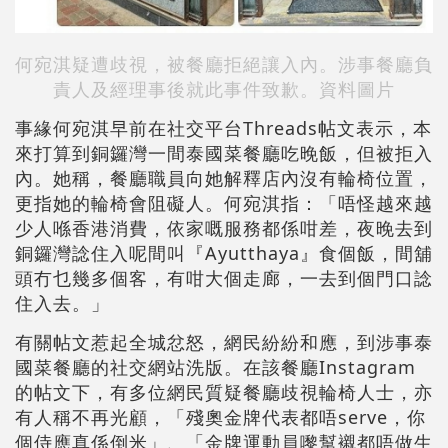
何宛淇疑遭歧視，被餐廳拒絕讓入內。涉事餐廳負
責人及經理事後就此事件致歉。
資料圖片
事緣何宛淇早前在社交平台Threads帖文表示，本
來打算到銅鑼灣一間泰國菜餐廳吃晚飯，但被拒入
內。她稱，餐廳職員向她解釋店內沒有輪椅位置，
更指她的輪椅會阻礙人。何宛淇指：「唔怪越來越
少人喺香港消費，依家嘅服務都係咁差，夜晚去到
銅鑼灣諗住入呢間叫『Ayutthaya』食個飯，間舖
頭冇乜幾多個客，有咁大個走廊，一去到個門口諗
住入去。」
有關帖文惹起全城忿怒，網民紛紛和應，到涉事泰
國菜餐廳的社交網站洗版。在該餐廳Instagram
的帖文下，有多位網民質疑餐廳歧視輪椅人士，亦
有人稱不再光顧，「殘奧金牌代表都唔serve，你
個侍應真係倒米」、「金牌運動員嚟幫襯都唔做生