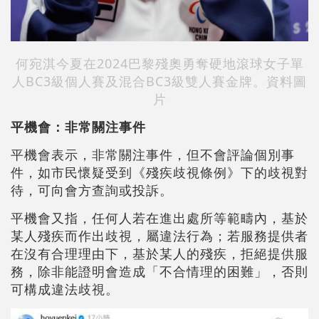
何宛淇今夏在2024巴黎殘奧勇奪硬地滾球女子單
人BC3級個人賽及混合BC3級雙人賽金牌。
資料圖
片
平機會：非常關注事件
平機會表示，非常關注事件，但不會評論個別事
件，如市民懷疑受到《殘疾歧視條例》下的歧視對
待，可向會方查詢或投訴。
平機會又指，任何人若在進出處所等範疇內，基於
某人殘疾而作出歧視，屬違法行為；若服務提供者
在沒有合理理由下，基於某人的殘疾，拒絕提供服
務，除非能證明會造成「不合情理的困難」，否則
可構成違法歧視。