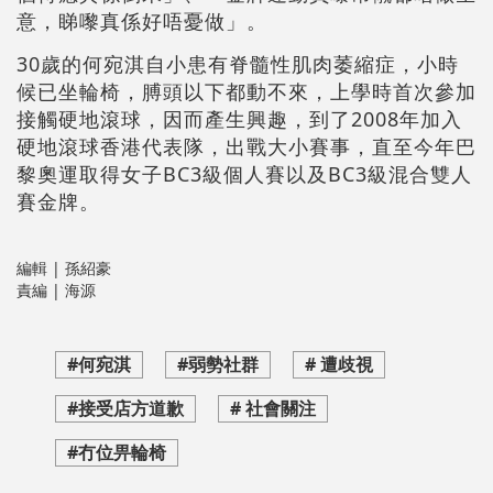
意，睇嚟真係好唔憂做」。
30歲的何宛淇自小患有脊髓性肌肉萎縮症，小時
候已坐輪椅，膊頭以下都動不來，上學時首次參加
接觸硬地滾球，因而產生興趣，到了2008年加入
硬地滾球香港代表隊，出戰大小賽事，直至今年巴
黎奧運取得女子BC3級個人賽以及BC3級混合雙人
賽金牌。
編輯 | 孫紹豪
責編 | 海源
#何宛淇
#弱勢社群
# 遭歧視
#接受店方道歉
# 社會關注
#冇位畀輪椅