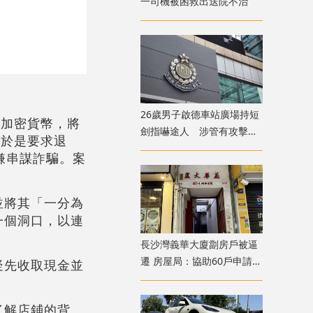
一司機被困救出送院不治
26歲男子啟德車站廣場持短
換加密貨幣，將
劍指嚇途人 涉管有攻擊性
，於是要求退
武器被捕
嫌串謀詐騙。案
並將其「一分為
一個洞口，以連
長沙灣義華大廈劏房戶被逼
遷 房屋局：協助60戶申請過
疑先收取現金並
渡屋
了解店鋪的背