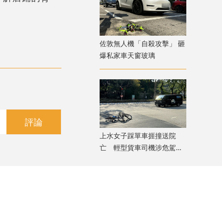
佐敦無人機「自殺攻擊」 砸
爆私家車天窗玻璃
評論
上水女子踩單車捱撞送院
亡 輕型貨車司機涉危駕致
死被捕