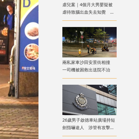
虐兒案｜4個月大男嬰疑被
虐待致腦出血失去知覺 警
方拘兩名外傭
兩私家車沙田安景街相撞
一司機被困救出送院不治
26歲男子啟德車站廣場持短
劍指嚇途人 涉管有攻擊性
武器被捕