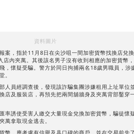
資料圖片
報案，指於11月8日在尖沙咀一間加密貨幣找換店兌
放入店內夾萬。其後該名男子沒有收到相應的加密貨幣
飛，懷疑受騙。警方於同日拘捕兩名18歲男職員，涉
堂。
部人員經調查後，發現該詐騙集團涉嫌租用上址單位
換店及服裝店，再預先把兩間舖牆身及夾萬背部鑿穿
匯率誘使受害人繳交大量現金兌換加密貨幣，騙徒懷
夾萬拿取現金逃去。
貨幣，應考慮有信譽及具口碑的商戶，並在交易前先