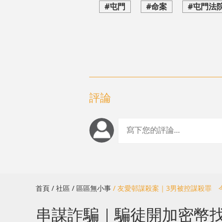
#屯門
#命案
#屯門法
評論
首頁
/ 社區
/ 區區無小事
/ 友愛邨謀殺案｜3男被控謀殺罪
串謀詐騙｜騙徒開加密幣找