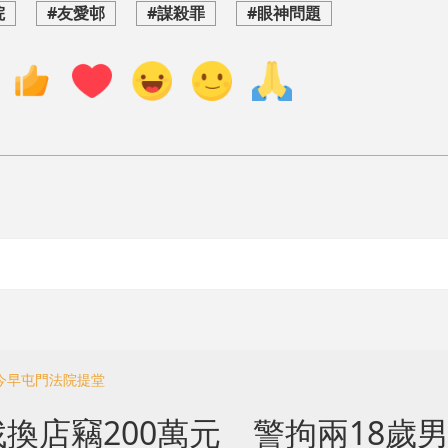
院
#友愛邨
#謀殺罪
#眼神問題
 今早屯門法院提堂
換店竊200萬元 警拘兩18歲