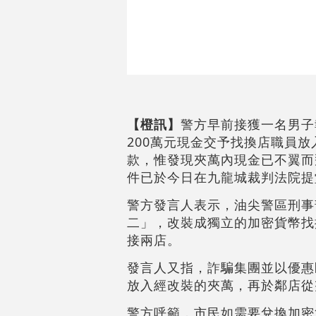
【橙訊】
警方早前接獲一名男子
200萬元現金交予找換店職員
款，惟發現夾萬內現金已不翼而
件已於今日在九龍城裁判法院提
警方發言人表示，油尖警區刑事
二」，改裝成獨立的加密貨幣找
接兩店。
發言人又指，詐騙集團並以優惠
放入經改裝的夾萬，再於鄰店從
警方呼籲，市民如需要兌換加密