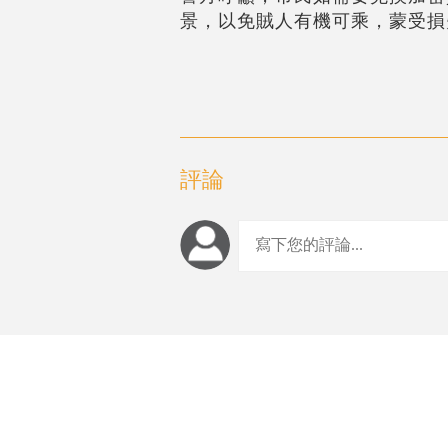
景，以免賊人有機可乘，蒙受損
評論
編輯推薦