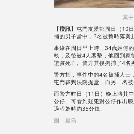
其中
【
橙訊
】屯門友愛邨周日（10
捕的男子當中，3名被暫時落案
事緣在周日早上時，34歲姓何
執，及後被4人襲擊，他回到家
證實死亡。警方其後拘捕了4名
警方指，事件中的4名被捕人士
屯門裁判法院提堂，而另一名被
而警方昨日（11日）晚上將其
公仔，可看到疑犯對公仔作出膝
過程為時約35分鐘。
圖：星島