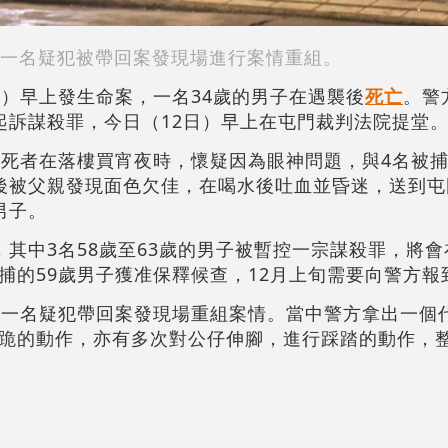
一名疑犯被帶回案發現場進行案情重組。
日）早上發生命案，一名34歲的男子在遇襲後
死亡
。警
起訴謀殺罪，今日（12日）早上在屯門裁判法院提堂
的死者在落樓買宵夜時，懷疑因為眼神問題，與4名被
後被父親發現面色欠佳，在喝水後吐血並昏迷，送到屯
男子。
，其中3名58歲至63歲的男子被暫控一宗謀殺罪，將
捕的59歲男子獲准保釋候查，12月上旬需要向警方報
中一名疑犯帶回案發現場重組案情。當中警方拿出一個
跪的動作，亦有多次對公仔伸腳，進行踩踏的動作，