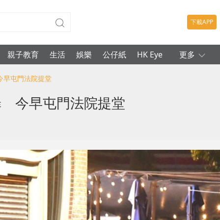
下載APP
親子教育
生活
娛樂
公仔紙
HK Eye
更多
 今早屯門法院提堂
罪 今早屯門法院提堂