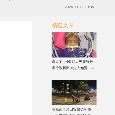
2024-11-11 19:35
精選文章
虐兒案｜4個月大男嬰疑被
虐待致腦出血失去知覺 警
方拘兩名外傭
兩私家車沙田安景街相撞