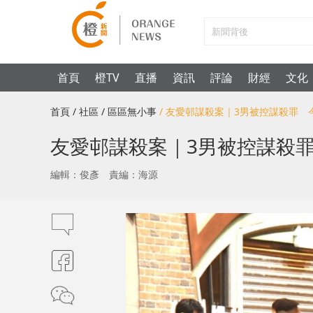
首頁
橙TV
直播
資訊
評論
財經
文化
首頁
/ 社區
/ 區區無小事
/ 友愛邨謀殺案｜3男被控謀殺罪
友愛邨謀殺案｜3男被控謀殺
編輯：俊彥
責編：海源