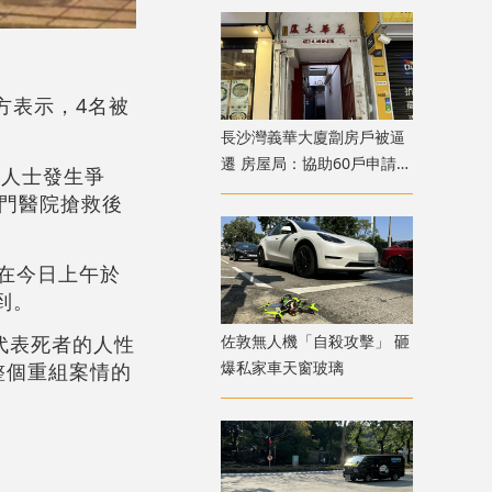
方表示，4名被
。
長沙灣義華大廈劏房戶被逼
遷 房屋局：協助60戶申請過
捕人士發生爭
渡屋
門醫院搶救後
會在今日上午於
到。
代表死者的人性
佐敦無人機「自殺攻擊」 砸
爆私家車天窗玻璃
整個重組案情的