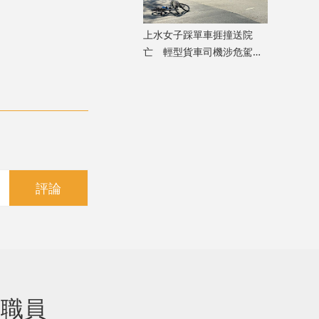
上水女子踩單車捱撞送院
亡 輕型貨車司機涉危駕致
死被捕
評論
男職員