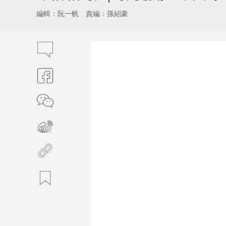
編輯：阮一帆
責編：孫紹豪