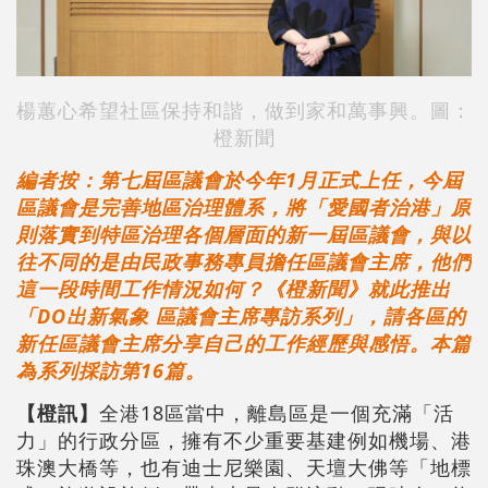
楊蕙心希望社區保持和諧，做到家和萬事興。圖：
橙新聞
編者按：第七屆區議會於今年1月正式上任，今屆
區議會是完善地區治理體系，將「愛國者治港」原
則落實到特區治理各個層面的新一屆區議會，與以
往不同的是由民政事務專員擔任區議會主席，他們
這一段時間工作情況如何？《橙新聞》就此推出
「DO出新氣象 區議會主席專訪系列」，請各區的
新任區議會主席分享自己的工作經歷與感悟。本篇
為系列採訪第16篇。
【橙訊】
全港18區當中，離島區是一個充滿「活
力」的行政分區，擁有不少重要基建例如機場、港
珠澳大橋等，也有迪士尼樂園、天壇大佛等「地標