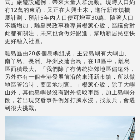
式」旅遊設施例，帶來大量人群流動。現時人口約
有12萬的東涌，又正在大興土木，進行新市鎮擴
展計劃，預計5年內人口便可增至30萬。隨著人口
不斷增加，離島民政事務專員楊蕙心說，區議會對
此都有關注，未來也會做好跟進，幫助新居民更快
更好融入社區。
離島區由20多個島嶼組成，主要島嶼有大嶼山、
南丫島、長洲、坪洲及蒲台島，在18區中，離島
區面積最大。「我們除了有傳統鄉郊地區偏遠外，
另外亦有一個全港發展前沿的東涌新市鎮，所以做
地區管治時，要因地制宜。」楊蕙心說，除了大嶼
山外，其他島嶼是沒有對外接駁車路，加上島嶼分
散，若出現突發事件例如打風水浸，找救兵，會遇
到很大挑戰。