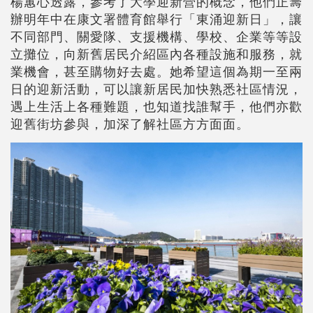
楊蕙心透露，參考了大學迎新營的概念，他們正籌
辦明年中在康文署體育館舉行「東涌迎新日」，讓
不同部門、關愛隊、支援機構、學校、企業等等設
立攤位，向新舊居民介紹區內各種設施和服務，就
業機會，甚至購物好去處。她希望這個為期一至兩
日的迎新活動，可以讓新居民加快熟悉社區情況，
遇上生活上各種難題，也知道找誰幫手，他們亦歡
迎舊街坊參與，加深了解社區方方面面。