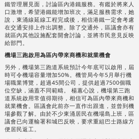
鐵管理層見面，討論區內港鐵服務。有鑑於將來人
口激增，希望港鐵能增加班次，滿足服務需求，她
說，東涌線延線工程完成後，相信港鐵一定會考慮
在交通安排上作出調整。除了交通外，區議會亦有
就區內其他設施配套開會討論，並將市民意見反映
給部門。
機場三跑啟用為區內帶來商機和就業機會‍
另外，機場第三跑道系統預計今年底可以啟用，屆
時可令機場容量增加50%。機管局今年5月舉行機
場職業博覽，超過45間公司，提供超過7500個職
位空缺，涵蓋不同範疇。 楊蕙心說，機場第三跑
道系統啟用常值得期待，相信可為區內帶來商機和
就業機會。區議會此前亦一直作出跟進，並曾到機
場參觀了解。由於不少東涌居民在機場島上班，區
議會已向運輸署和城巴反映，要求重組巴士路線方
便居民返工。