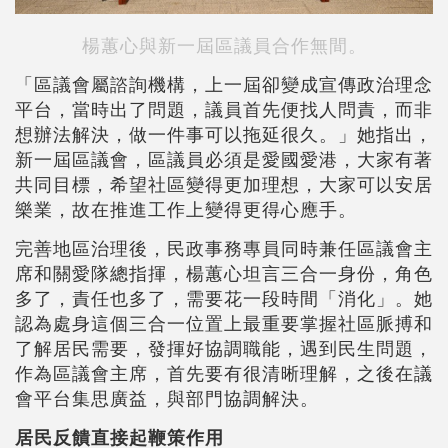
楊蕙心與新一屆區議員合作無間。
「區議會屬諮詢機構，上一屆卻變成宣傳政治理念
平台，當時出了問題，議員首先便找人問責，而非
想辦法解決，做一件事可以拖延很久。」她指出，
新一屆區議會，區議員必須是愛國愛港，大家有著
共同目標，希望社區變得更加理想，大家可以安居
樂業，故在推進工作上變得更得心應手。
完善地區治理後，民政事務專員同時兼任區議會主
席和關愛隊總指揮，楊蕙心坦言三合一身份，角色
多了，責任也多了，需要花一段時間「消化」。她
認為處身這個三合一位置上最重要掌握社區脈搏和
了解居民需要，發揮好協調職能，遇到民生問題，
作為區議會主席，首先要有很清晰理解，之後在議
會平台集思廣益，與部門協調解決。
居民反饋直接起鞭策作用