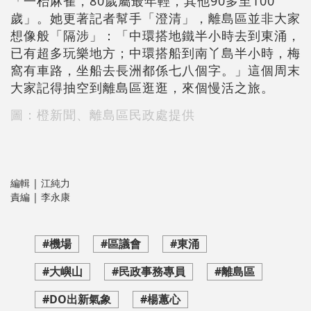
「一枱麻雀，80歲屬最年輕，其他90多至100
歲」。她更著記者幫手「澄清」，離島區並非大家
想像般「隔涉」：「中環搭地鐵半小時去到東涌，
已有超多玩樂地方；中環搭船到南丫島半小時，梅
窩有車路，坐船去長洲都係七八個字。」這個周末
大家記得抽空到離島區逛逛，來個慢活之旅。
圖：橙新聞、離島區民政處提供
編輯 | 江純力
責編 | 李永康
#機場
#區議會
#東涌
#大嶼山
#民政事務專員
#離島區
#DO出新氣象
#楊蕙心