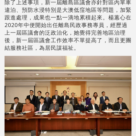
除了上述事項，新一屆離島區議會亦針對區內單車
違泊、預防水浸特別是大澳低窪地區等問題，加緊
跟進處理，成果也一點一滴地累積起來。楊蕙心在
2020年中便開始出任離島民政事務專員，經歷過
上一屆區議會的泛政治化，她覺得完善地區治理
後，新一屆區議會工作效率不單提高了，而且更團
結服務社區，為居民謀福祉。