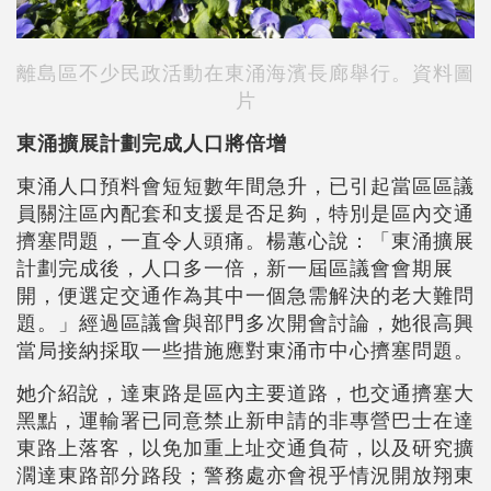
離島區不少民政活動在東涌海濱長廊舉行。資料圖
片
東涌擴展計劃完成人口將倍增
東涌人口預料會短短數年間急升，已引起當區區議
員關注區內配套和支援是否足夠，特別是區內交通
擠塞問題，一直令人頭痛。楊蕙心說：「東涌擴展
計劃完成後，人口多一倍，新一屆區議會會期展
開，便選定交通作為其中一個急需解決的老大難問
題。」經過區議會與部門多次開會討論，她很高興
當局接納採取一些措施應對東涌市中心擠塞問題。
她介紹說，達東路是區內主要道路，也交通擠塞大
黑點，運輸署已同意禁止新申請的非專營巴士在達
東路上落客，以免加重上址交通負荷，以及研究擴
濶達東路部分路段；警務處亦會視乎情況開放翔東