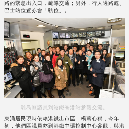
路的緊急出入口，疏導交通；另外，行人過路處、
巴士站位置亦會「執位」。
離島區議員到港鐵香港站參觀交流。
東涌居民現時依賴港鐵出市區，楊蕙心稱，今年
初，他們區議員亦到港鐵中環控制中心參觀，與港