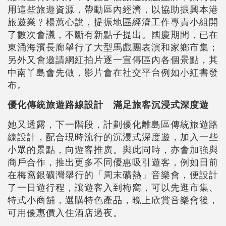
用這些旅遊資源，帶動區內經濟，以協助振興本港
旅遊業﹖楊蕙心說，提振地區經濟工作專責小組開
了數次會議，不斷有新點子提出。國慶期間，已在
東涌海濱長廊舉行了大型馬戲團表演和家鄉市集；
另外又會邀請網紅拍片逐一宣傳區內各個景點，其
中南丫島會先做，影片會在社交平台例如小紅書發
布。
優化傳統旅遊路線設計 滿足旅客沉浸式深度遊‍
她又透露，下一階段，計劃優化離島區傳統旅遊路
線設計，配合現時流行的沉浸式深度遊，加入一些
小眾的景點，向遊客推廣。與此同時，亦會加強與
商戶合作，推出更多不同優惠吸引遊客，例如日前
在梅窩銀礦灣舉行的「周末礦熱」音樂會，便設計
了一日遊行程，讓遊客入到梅窩，可以先逛市集、
特式小商舖，選購特色產品，晚上欣賞音樂會後，
可用優惠價入住酒店過夜。