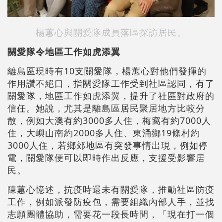
楊蕙心與關愛隊成員落區探訪居民。
關愛隊令地區工作如虎添翼
離島區現時有10支關愛隊，楊蕙心對他們發揮的
作用讚不絕口，指關愛隊工作受到社區認同，有了
關愛隊，地區工作如虎添翼，提升了社區對政府的
信任。她說，尤其是離島區居民聚居地方比較分
散，例如大澳有約3000多人住，梅窩有約7000人
住，大嶼山南約2000多人住、東涌鄉19條村約
3000人住，若鄉郊地區有突發事情出現，例如停
電，關愛隊便可以即時作出反應，支援受影響居
民。
陳蕙心憶述，抗疫時還未有關愛隊，推動社區防疫
工作，例如派發防疫包，需要組織內部人手，並找
志願團體協助，需要花一段長時間，「現在打一個