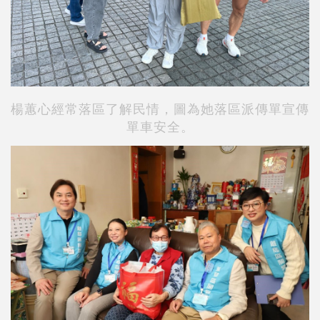
楊蕙心經常落區了解民情，圖為她落區派傳單宣傳
單車安全。