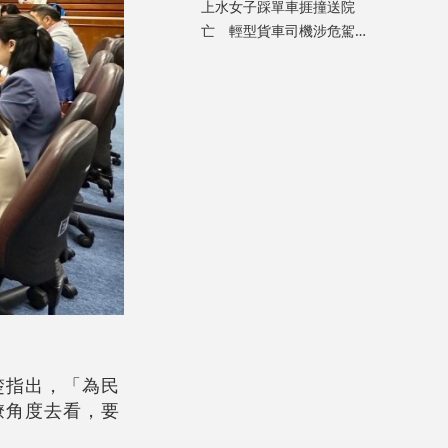
上水女子踩單車捱撞送院
亡 輕型貨車司機涉危駕致
死被捕
。
楚指出，「為民
僚角度去看，要