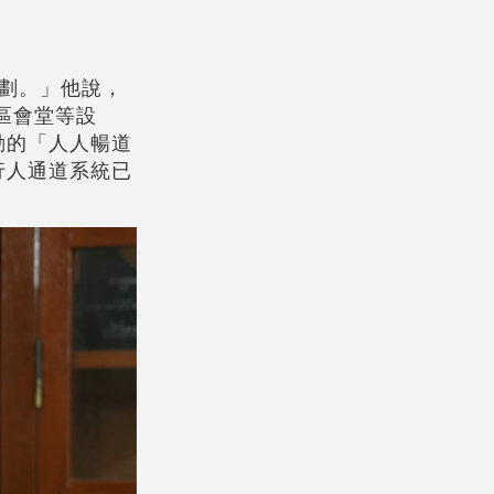
劃。」他說，
區會堂等設
動的「人人暢道
行人通道系統已