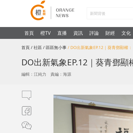
首頁
橙TV
直播
資訊
評論
財經
文化
首頁
/ 社區
/ 區區無小事
/ DO出新氣象EP.12｜葵青鄧
DO出新氣象EP.12｜葵青
編輯：江純力
責編：海源