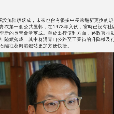
區設施陸續落成，未來也會有很多中長遠翻新更換的規
青衣第一個公共屋邨，在1978年入伙，當時已設有社
季新的長青會堂落成。至於出行便利方面，路政署推
年陸續落成，其中葵涌青山公路至工業街的升降機及
石離往葵興港鐵站更加方便快捷。