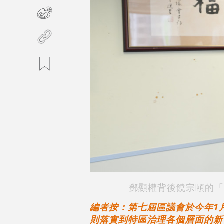
鄧顯權背後
饒宗頤的「
編者按：第七屆區議會於今年1
則落實到特區治理各個層面的新