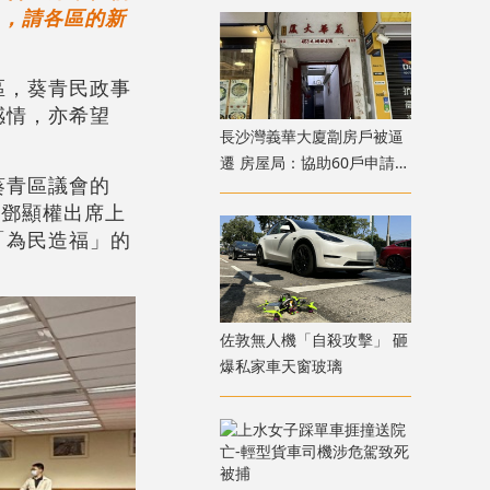
」，請各區的新
區，葵青民政事
感情，亦希望
長沙灣義華大廈劏房戶被逼
遷 房屋局：協助60戶申請過
葵青區議會的
渡屋
，鄧顯權出席上
「為民造福」的
佐敦無人機「自殺攻擊」 砸
爆私家車天窗玻璃