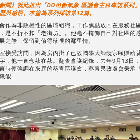
新聞》就此推出「DO出新氣象 區議會主席專訪系列
歷與感悟。本篇為系列採訪第12篇。
會作為非政權性的區域組織，工作焦點放回在服務社
，是不折不扣「老街坊」。他毫不掩飾自己對社區的
展之餘，保留到值得珍視的鄰里情。
室接受訪問，因為房內掛了已故國學大師饒宗頤贈給
字，他一直念茲在茲。翻查會議紀錄，去年9月13日
言時便強調在來屆的葵青區議會，葵青民政處會秉承
職能。