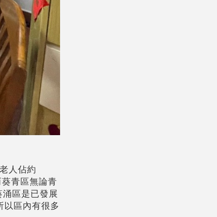
上老人佔約
而葵青區無論青
葵涌區是已發展
所以區內有很多