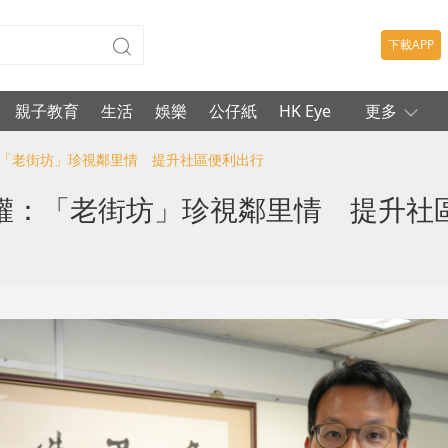
下載APP
親子教育
生活
娛樂
公仔紙
HK Eye
更多
顯權：「老街坊」珍視鄰里情 提升社區便利出行
鄧顯權：「老街坊」珍視鄰里情 提升社