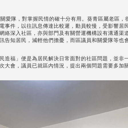
支關愛隊，對掌握民情的確十分有用。葵青區屬老區，
電事件，以往訊息傳達比較遲，動員較慢，受影響居
網絡深入社區，亦與部門及有關營運機構設有溝通渠
訊告知居民，減輕他們擔憂，而區議員和關愛隊等也
民造福」便是為居民解決日常面對的社區問題，並非
次大會，議員已就區內情況，提出兩個問題需要多加