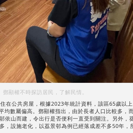
鄧顯權不時探訪居民，了解民情。
住在公共房屋，根據2023年統計資料，該區65歲以
全港平均數屬偏高。鄧顯權指出，由於長者人口比較多，
邨依山而建，令出行是否便利一直受到關注。另外，
多，設施老化，以荔景邨為例已經落成差不多50年，