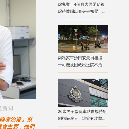
虐兒案｜4個月大男嬰疑被
虐待致腦出血失去知覺 警
方拘兩名外傭
兩私家車沙田安景街相撞
一司機被困救出送院不治
橙新聞
26歲男子啟德車站廣場持短
劍指嚇途人 涉管有攻擊性
國者治港」原
武器被捕
議會主席，他們