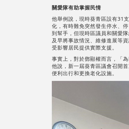
關愛隊有助掌握民情
他舉例說，現時葵青區設有31
化，有時難免突然發生停水、停
到幫手，但現時區議員和關愛隊
及早將事故情況、維修進展等資
受影響居民提供實際支援。
事實上，對於鄧顯權而言，「為
他說，新一屆葵青區議會召開首
便利出行和更換老化設施。