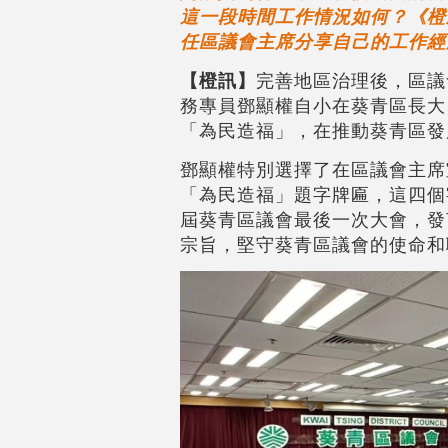
這一段時間工作情況如何？《橙
任區議會主席分享自己的工作經
【橙訊】
完善地區治理後，區議
務專員鄧顯權自小在葵青區長大
「為民造福」，在推動葵青區發
鄧顯權特別選擇了在區議會主席
「為民造福」題字牌匾，這四個
屆葵青區議會最後一次大會，發
宗旨，堅守葵青區議會的使命和