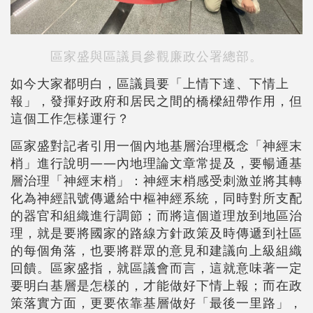
區家盛與區議員參觀廉政公署總部。
如今大家都明白，區議員要「上情下達、下情上
報」，發揮好政府和居民之間的橋樑紐帶作用，但
這個工作怎樣運行？
區家盛對記者引用一個內地基層治理概念「神經末
梢」進行說明——內地理論文章常提及，要暢通基
層治理「神經末梢」：神經末梢感受刺激並將其轉
化為神經訊號傳遞給中樞神經系統，同時對所支配
的器官和組織進行調節；而將這個道理放到地區治
理，就是要將國家的路線方針政策及時傳遞到社區
的每個角落，也要將群眾的意見和建議向上級組織
回饋。區家盛指，就區議會而言，這就意味著一定
要明白基層是怎樣的，才能做好下情上報；而在政
策落實方面，更要依靠基層做好「最後一里路」，