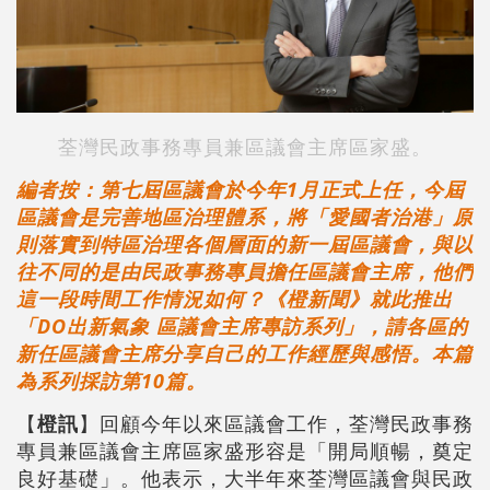
荃灣民政事務專員兼區議會主席區家盛。
編者按：第七屆區議會於今年1月正式上任，今屆
區議會是完善地區治理體系，將「愛國者治港」原
則落實到特區治理各個層面的新一屆區議會，與以
往不同的是由民政事務專員擔任區議會主席，他們
這一段時間工作情況如何？《橙新聞》就此推出
「DO出新氣象 區議會主席專訪系列」，請各區的
新任區議會主席分享自己的工作經歷與感悟。本篇
為系列採訪第10篇。
【
橙訊
】回顧今年以來區議會工作，荃灣民政事務
專員兼區議會主席區家盛形容是「開局順暢，奠定
良好基礎」。他表示，大半年來荃灣區議會與民政