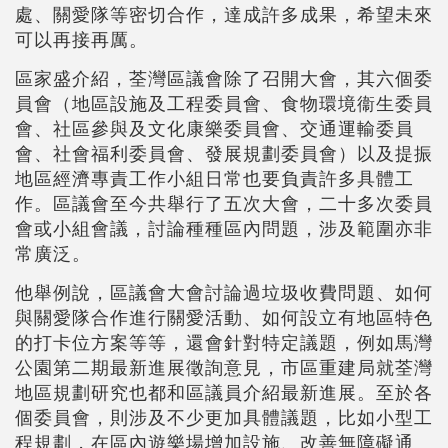
處、關愛隊等密切合作，達成許多成果，希望未來
可以再接再厲。
區家盛介紹，荃灣區議會除了召開大會，其六個委
員會（地區設施及工程委員會、食物環境衞生委員
會、社區參與及文化康樂委員會、交通運輸委員
會、社會福利委員會、發展規劃委員會）以及提振
地區經濟專責工作小組日常也要負責許多具體工
作。區議會至今共舉行了五次大會，二十多次委員
會或小組會議，討論種種區內問題，涉及範圍亦非
常廣泛。
他舉例說，區議會大會討論過垃圾收費問題、如何
與關愛隊合作進行關愛活動、如何設立有地區特色
的打卡位方案等等，還會針對特定議題，例如馬灣
公園第二期最新進展徵詢意見，市區重建局就荃灣
地區規劃研究也都和區議員介紹最新進展。至於各
個委員會，則涉及不少更加具體議題，比如小型工
程規劃，在區內遊樂場增加設施、改善無障礙通