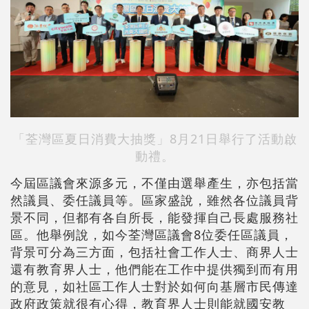
「荃灣區夏日消費大抽獎」8月21日舉行了活動啟
動禮。
今屆區議會來源多元，不僅由選舉產生，亦包括當
然議員、委任議員等。區家盛說，雖然各位議員背
景不同，但都有各自所長，能發揮自己長處服務社
區。他舉例說，如今荃灣區議會8位委任區議員，
背景可分為三方面，包括社會工作人士、商界人士
還有教育界人士，他們能在工作中提供獨到而有用
的意見，如社區工作人士對於如何向基層市民傳達
政府政策就很有心得，教育界人士則能就國安教