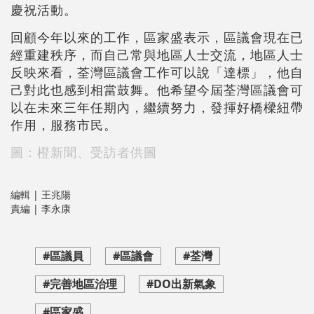
慶祝活動。
回顧今年以來的工作，區家盛表示，區議會現在已
經重建秩序，而自己常與地區人士交流，地區人士
反映來看，荃灣區議會工作可以說「達標」，他自
己對此也感到相當鼓舞。他希望今屆荃灣區議會可
以在未來三年任期內，繼續努力，發揮好橋樑紐帶
作用，服務市民。
圖：橙新聞、受訪者供圖
編輯 | 王兆陽
責編 | 李永康
#區議員
#區議會
#荃灣
#完善地區治理
#DO出新氣象
#區家盛