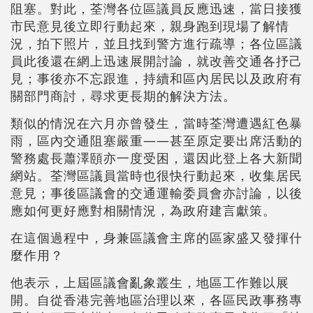
阻塞。對此，荃灣各位區議員反應迅速，當日接獲
市民意見後立即行動起來，親身跑到現場了解情
況，拍下照片，並且找到警方進行疏導；各位區議
員此後還在網上迅速展開討論，就改善交通各抒己
見；事後亦不忘跟進，持續和區內居民以及政府有
關部門商討，尋求更長期的解決方法。
類似的情況在六月亦曾發生，當時荃灣遭遇紅色暴
雨，區內交通阻塞嚴重——甚至原定要出席活動的
警務處長蕭澤頤亦一度受困，還因此登上各大新聞
網站。荃灣區議員當時也很快行動起來，收集居民
意見；事後區議會的交通運輸委員會亦討論，以後
應如何更好應對相關情況，為政府建言獻策。
在這個過程中，身兼區議會主席的區家盛又發揮什
麼作用？
他表示，上屆區議會亂象叢生，地區工作難以展
開。自從香港完善地區治理以來，各區民政事務專