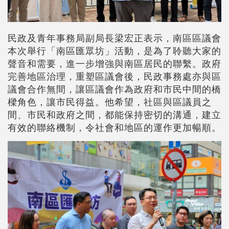
民政及青年事務局副局長梁宏正表示，南區區議會
本次舉行「南區匯眾坊」活動，是為了聆聽大家的
聲音和需要，進一步增強與南區居民的聯繫。政府
完善地區治理，重塑區議會後，民政事務處亦與區
議會合作無間，讓區議會作為政府和市民中間的橋
樑角色，讓市民得益。他希望，社區與區議員之
間、市民和政府之間，都能保持密切的溝通，建立
有效的聯絡機制，令社會和地區的運作更加暢順。