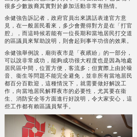
很多少數族裔其實對於參加活動非常有熱情。
余健強告訴記者，政府官員出來講話表達官方意
見，在一般居民看來，多少會覺得對方是在「打官
腔」，而這時候若能有一位長期和當地居民打交道
的區議員來幫助說明，則會起到事半功倍的效果。
余健強舉例說，廟街夜市是「夜繽紛」的一部分，
可以說非常成功，能夠成功很大程度也是因為地處
居民區中間，位置方便，客流多；但實際上由於噪
音、衞生等問題不能完全避免，並非所有當地居民
都百分百歡迎，這種情況下，就需要做好解說工
作，向當地居民解釋夜市的必要性，尤其要在衞
生、消防安全等方面進行好說明，令大家安心，這
些工作都有賴區議員幫手。