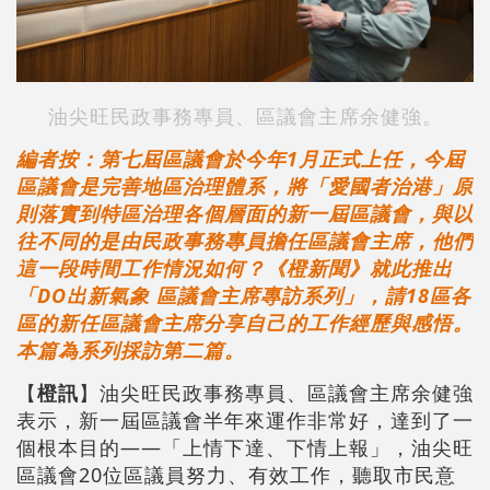
油尖旺民政事務專員、區議會主席余健強。
編者按：第七屆區議會於今年1月正式上任，今屆
區議會是完善地區治理體系，將「愛國者治港」原
則落實到特區治理各個層面的新一屆區議會，與以
往不同的是由民政事務專員擔任區議會主席，他們
這一段時間工作情況如何？《橙新聞》就此推出
「DO出新氣象 區議會主席專訪系列」，請18區各
區的新任區議會主席分享自己的工作經歷與感悟。
本篇為系列採訪第二篇。
【
橙訊
】油尖旺民政事務專員、區議會主席余健強
表示，新一屆區議會半年來運作非常好，達到了一
個根本目的——「上情下達、下情上報」，油尖旺
區議會20位區議員努力、有效工作，聽取市民意