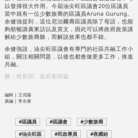
以發揮很大作用。今屆油尖旺區議會20位區議員
當中就有一位少數族裔的區議員Aruna Gurung。
余健強提到，這位尼泊爾裔區議員除了母語，也能
夠順暢講廣東話以及英文，因此可以將政府政策講
解給少數族裔聽，而解說效果也都不錯。
余健強說，油尖旺區議會有專門的社區共融工作小
組，關注相關問題，以後也都會做更多工作，推進
共融。
圖：橙新聞、政府新聞處
編輯 | 王兆陽
責編 | 李永康
#區議員
#區議會
#少數族裔
#油尖旺區
#民政專員
#夜繽紛