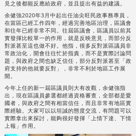
見之後都能反應給政府，並且提出有益的建議。
余健強2020年3月中起出任油尖旺民政事務專員，
在當區已經工作四年，經過完善地區治理，區議會
和往年已經非常不同。往屆區議會，區議員以前其
實發揮比較單一的作用，就是反映意見，而部分反
對派甚至這也做不好。他指，很多反對派區議員非
常政治化，開會往往忙於指責，而不是實際討論問
題，與政府之間也缺乏信任，部分反對派甚至「政
府支持的他就要反對」，非常不利於地區工作展
開。
今年上任的新一屆區議員則大有改觀，余健強指
出，現在區議員參選都經過資格審查，全部都是愛
國者，與政府之間有相當信任，而且非常有地區實
際經驗。大家可以以坦誠的態度交流，有問題可以
實際拿出來探討，能夠很好發揮「上情下達、下情
上報」作用。