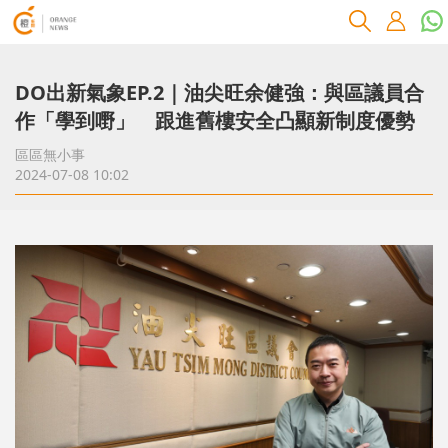
DO出新氣象EP.2｜油尖旺余健強：與區議員合
作「學到嘢」 跟進舊樓安全凸顯新制度優勢
區區無小事
2024-07-08 10:02