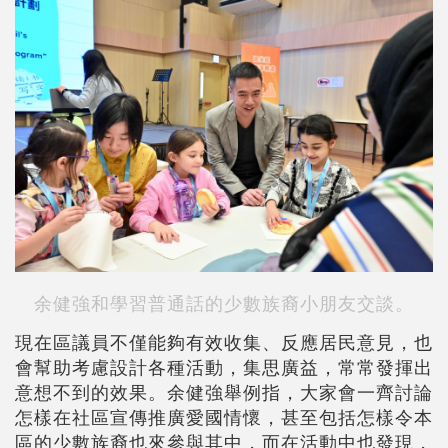
余健強和學習普通話的少數族裔小朋友交談。
現在區議員不僅能夠有效收集、反應居民意見，也
會幫助考慮設計各種活動，集思廣益，常常發揮出
意想不到的效果。余健強舉例指，大家會一齊討論
怎樣在社區宣傳推廣愛國情懷，甚至包括怎樣令本
區的少數族裔也來參與其中，而在活動中也發現，