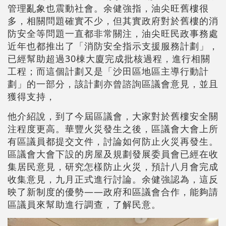
管理亂象也震動社會。余健強指，油尖旺舊樓很
多，相關問題確實不少，但其實政府對於舊樓的消
防安全等問題一直都非常關注，油尖旺民政事務處
近年也都推出了「消防安全指示支援服務計劃」，
已經幫助超過30棟大廈完成批核過程，進行相關
工程；而這個計劃又是「沙田區地區主導行動計
劃」的一部分，該計劃亦曾諮詢區議會意見，並且
獲得支持，
他介紹說，到了今屆區議會，大家對於舊樓安全關
注程度更高。華豐火災發生之後，區議會大會上所
有區議員都提交文件，討論如何防止火災再發生。
區議會大會下設的房屋及規劃發展委員會已經在收
集居民意見，研究怎樣防止火災，預計八月會完成
收集意見，九月正式進行討論。余健強認為，這反
映了新制度的優勢——政府和區議會合作，能夠請
區議員來幫助進行調查，了解民意。