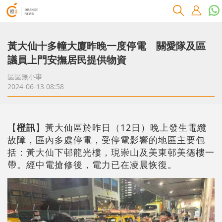
黃大仙十多幢大廈昨晚一度停電 關愛隊及區
議員上門安撫居民提供物資
區區無小事
2024-06-13 08:58
【
橙訊
】黃大仙區於昨日（12日）晚上發生電纜
故障，區內多處停電，受停電影響的地區主要包
括：黃大仙下邨龍光樓，現崇山及美東邨美德樓一
帶。經中電搶修後，電力已在凌晨恢復。