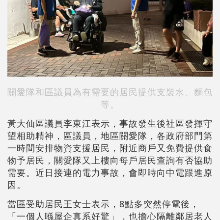
關愛隊和區議員為有需要的居民提供支裝水、麵包
等。
黃大仙區議員李東江表示，事故發生後社區發揮守
望相助精神，區議員，地區關愛隊，各政府部門第
一時間安排物資支援居民，附近商戶又免費提供食
物予居民，關愛隊又上樓向每戶居民查詢有否協助
需要。近日接連的電力事故，會即時向中電跟進原
因。
當區受助居民王女士表示，8點多突然停電後，
「一個人喺屋企真系好驚」，也擔心隔離鄰居老人