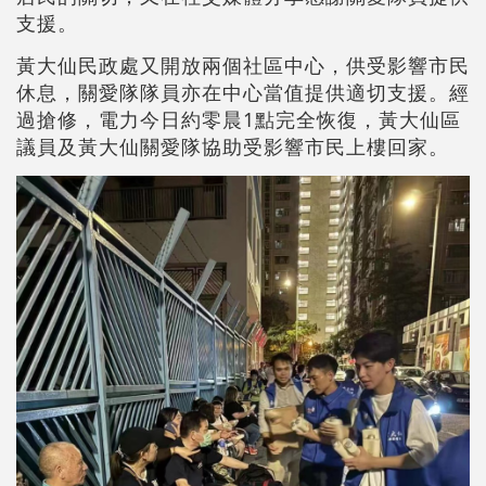
支援。
黃大仙民政處又開放兩個社區中心，供受影響市民
休息，關愛隊隊員亦在中心當值提供適切支援。經
過搶修，電力今日約零晨1點完全恢復，黃大仙區
議員及黃大仙關愛隊協助受影響市民上樓回家。