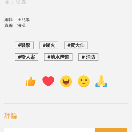
圖：星島
編輯 | 王兆陽
責編 | 海源
#襲擊
#縱火
#黃大仙
#斬人案
#清水灣道
# 消防
評論