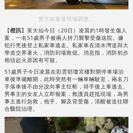
警方在案發現場調查。
【
橙訊
】黃大仙今日（20日）凌晨約1時發生傷人
案，一名51歲男子被兩人持刀襲擊受傷送院。嫌
犯行兇後登上私家車逃走。私家車在清水灣道與大
學道交界著火，消防到場救熄。消息指，消防初步
相信起火原因有可疑。
51歲男子今日凌晨在彩雲邨瓊宮樓對開停車場泊
車後準備離開，此時突然有一輛車輛駛至，兩名刀
手落車後不由分說向事主狂斬，得手後上車逃去。
男事主的女友人立即報案，救護員趕抵現場，為男
事主進行急救，他手、腳及背受傷，清醒被送往聯
合醫院治理。