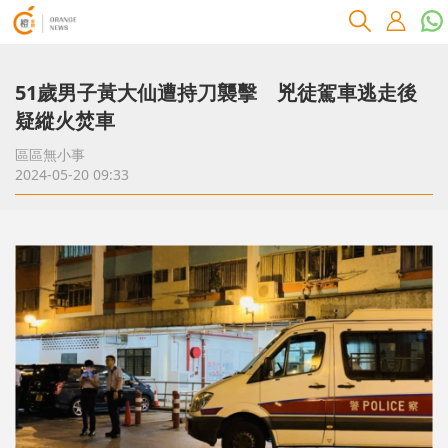
51歲男子黃大仙遭持刀襲擊 兇徒駕車逃走後
疑縱火焚車
區區無小事
2024-05-20 09:33