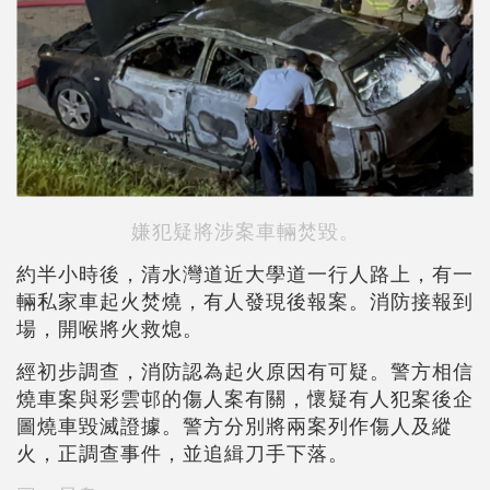
嫌犯疑將涉案車輛焚毀。
約半小時後，清水灣道近大學道一行人路上，有一
輛私家車起火焚燒，有人發現後報案。消防接報到
場，開喉將火救熄。
經初步調查，消防認為起火原因有可疑。警方相信
燒車案與彩雲邨的傷人案有關，懷疑有人犯案後企
圖燒車毀滅證據。警方分別將兩案列作傷人及縱
火，正調查事件，並追緝刀手下落。