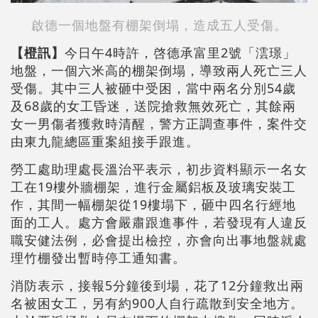
啟德一個地盤有棚架倒塌，造成五人受傷。
【橙訊】
今日午4時許，啓德承富里2號「澐璟」
地盤，一個六米高的棚架倒塌，導致兩人死亡三人
受傷。其中三人被砸中受困，當中兩名分別54歲
及68歲的女工昏迷，送院搶救無效死亡，其餘兩
女一男傷者獲救時清醒，警方正調查事件，案件交
由東九龍總區重案組接手跟進。
勞工處助理處長溫治平表示，初步資料顯示一名女
工在19樓外牆棚架，進行金屬鋁板及玻璃安裝工
作，其間一幅棚架從19樓塌下，砸中四名行經地
面的工人。處方會嚴肅跟進事件，若發現有人違反
職安健法例，必會提出檢控，亦會向出事地盤就處
理竹棚發出暫時停工通知書。
消防表示，接報5分鐘後到場，花了12分鐘救出兩
名被困女工，另有約900人自行疏散到安全地方。