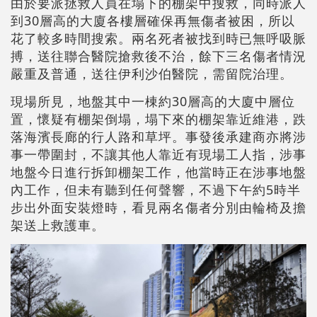
由於要派拯救人員在塌下的棚架中搜救，同時派人
到30層高的大廈各樓層確保再無傷者被困，所以
花了較多時間搜索。兩名死者被找到時已無呼吸脈
搏，送往聯合醫院搶救後不治，餘下三名傷者情況
嚴重及普通，送往伊利沙伯醫院，需留院治理。
現場所見，地盤其中一棟約30層高的大廈中層位
置，懷疑有棚架倒塌，塌下來的棚架靠近維港，跌
落海濱長廊的行人路和草坪。事發後承建商亦將涉
事一帶圍封，不讓其他人靠近有現場工人指，涉事
地盤今日進行拆卸棚架工作，他當時正在涉事地盤
內工作，但未有聽到任何聲響，不過下午約5時半
步出外面安裝燈時，看見兩名傷者分別由輪椅及擔
架送上救護車。