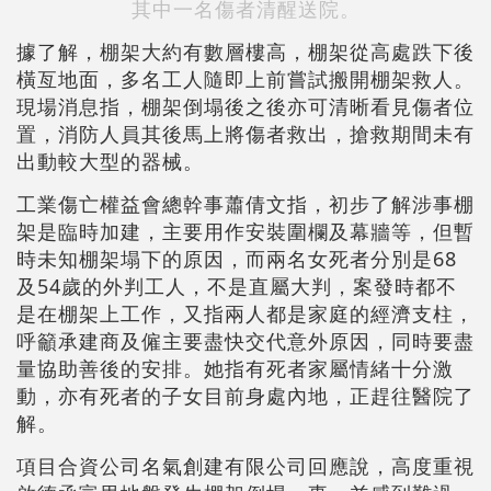
其中一名傷者清醒送院。
據了解，棚架大約有數層樓高，棚架從高處跌下後
橫亙地面，多名工人隨即上前嘗試搬開棚架救人。
現場消息指，棚架倒塌後之後亦可清晰看見傷者位
置，消防人員其後馬上將傷者救出，搶救期間未有
出動較大型的器械。
工業傷亡權益會總幹事蕭倩文指，初步了解涉事棚
架是臨時加建，主要用作安裝圍欄及幕牆等，但暫
時未知棚架塌下的原因，而兩名女死者分別是68
及54歲的外判工人，不是直屬大判，案發時都不
是在棚架上工作，又指兩人都是家庭的經濟支柱，
呼籲承建商及僱主要盡快交代意外原因，同時要盡
量協助善後的安排。她指有死者家屬情緒十分激
動，亦有死者的子女目前身處內地，正趕往醫院了
解。
項目合資公司名氣創建有限公司回應說，高度重視