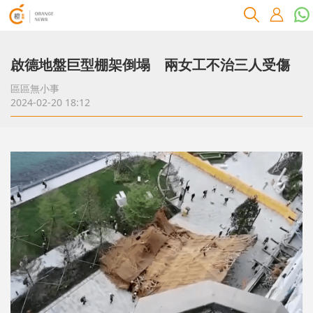
啟德地盤巨型棚架倒塌 兩女工不治三人受傷
區區無小事
2024-02-20 18:12