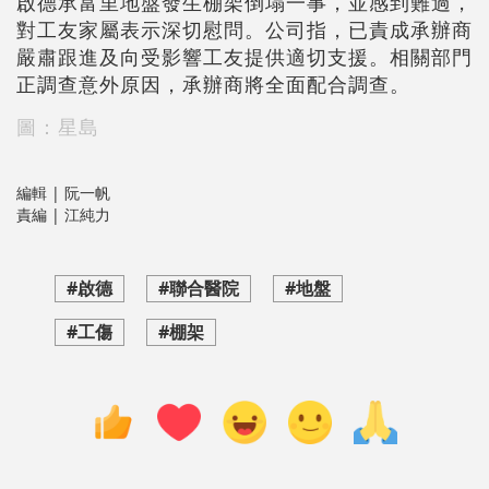
啟德承富里地盤發生棚架倒塌一事，並感到難過，
對工友家屬表示深切慰問。公司指，已責成承辦商
嚴肅跟進及向受影響工友提供適切支援。相關部門
正調查意外原因，承辦商將全面配合調查。
圖：星島
編輯 | 阮一帆
責編 | 江純力
#啟德
#聯合醫院
#地盤
#工傷
#棚架