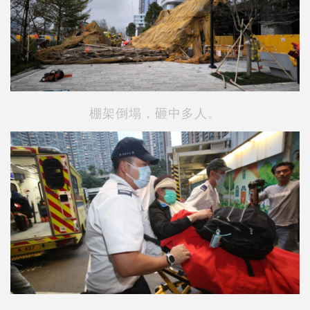
棚架倒塌，砸中多人。