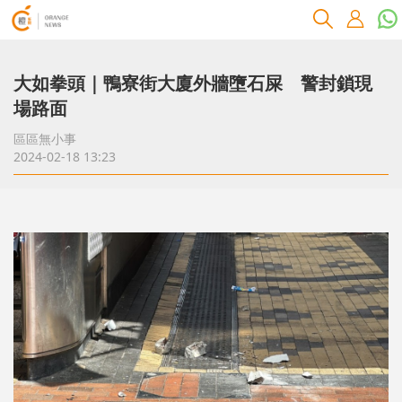
大如拳頭｜鴨寮街大廈外牆墮石屎 警封鎖現
場路面
區區無小事
2024-02-18 13:23