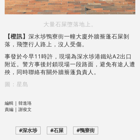
大量石屎墮落地上。
【橙訊】
深水埗鴨寮街一幢大廈外牆簷蓬石屎剝
落，飛墮行人路上，沒人受傷。
事發於今早11時許，現場為深水埗港鐵站A2出口
附近。警方事後封鎖現場一段路面，避免有途人遭
殃，同時聯絡有關外牆簷蓬負責人。
圖：星島
編輯 | 韓進珞
責編 | 謝俊文
#深水埗
#石屎
#鴨寮街