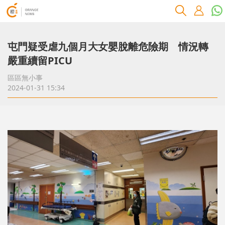
屯門疑受虐九個月大女嬰脫離危險期 情況轉
嚴重續留PICU
區區無小事
2024-01-31 15:34