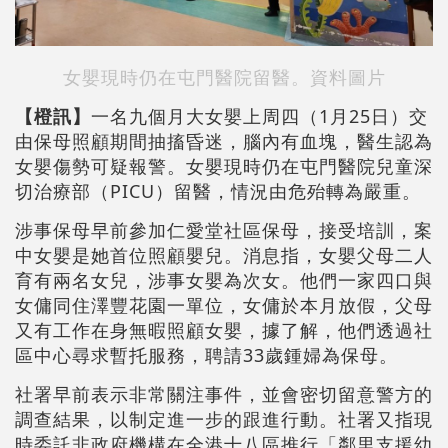
女嬰現時仍在屯門醫院留醫。資料圖片
【橙訊】
一名九個月大女嬰上周四（1月25日）交
由保母照顧期間抽搐昏迷，腦內有血塊，醫生認為
女嬰傷勢可疑報警。女嬰現時仍在屯門醫院兒童深
切治療部（PICU）留醫，情況由危殆轉為嚴重。
涉事保母早前參加仁愛堂社區保母，接受培訓，案
中女嬰是她首位照顧嬰兒。消息指，女嬰父母二人
育有兩名女兒，涉事女嬰為次女。他們一家四口與
女傭同住澤豐花園一單位，女傭於本月放假，父母
又有工作在身無暇照顧女嬰，據了解，他們透過社
區中心尋求暫托服務，聘請33歲鍾婦為保母。
社署早前表示非常關注事件，並會密切留意警方的
調查結果，以制定進一步的跟進行動。社署又指現
時委託非政府機構在全港十八區推行「鄰里支援幼