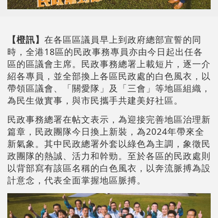
【橙訊】
在各區區議員早上到政府總部宣誓的同
時，全港18區的民政事務專員亦由今日起出任各
區的區議會主席。民政事務總署上載短片，逐一介
紹各專員，並全部換上各區民政處的白色風衣，以
帶領區議會、「關愛隊」及「三會」等地區組織，
為民生做實事，與市民攜手共建美好社區。
民政事務總署在帖文表示，為迎接完善地區治理新
篇章，民政團隊今日換上新裝，為2024年帶來全
新氣象。其中民政總署外套以綠色為主調，象徵民
政團隊的熱誠、活力和幹勁。至於各區的民政處則
以背部寫有該區名稱的白色風衣，以奔流脈搏為設
計意念，代表全面掌握地區脈搏。