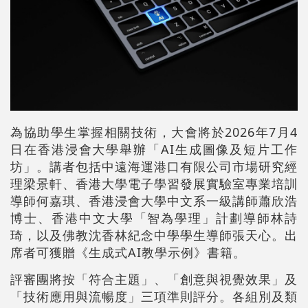
為協助學生掌握相關技術，大會將於2026年7月4
日在香港浸會大學舉辦「AI生成圖像及短片工作
坊」。講者包括中遠海運港口有限公司市場研究經
理梁景軒、香港大學電子學習發展實驗室專業培訓
導師何嘉琪、香港浸會大學中文系一級講師蕭欣浩
博士、香港中文大學「智為學理」計劃導師林詩
琦，以及佛教沈香林紀念中學學生導師張天心。出
席者可獲贈《生成式AI教學示例》書籍。
評審團將按「符合主題」、「創意與視覺效果」及
「技術應用與流暢度」三項準則評分。各組別及類