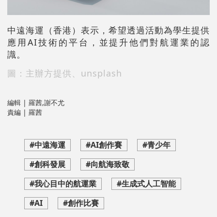
中遠海運（香港）表示，希望透過活動為學生提供
應用AI技術的平台，並提升他們對航運業的認
識。
圖：主辦方提供、unsplash
編輯 | 羅茜,謝不尤
責編 | 羅茜
#中遠海運
#AI創作賽
#青少年
#創科發展
#向航海致敬
#我心目中的航運業
#生成式人工智能
#AI
#創作比賽