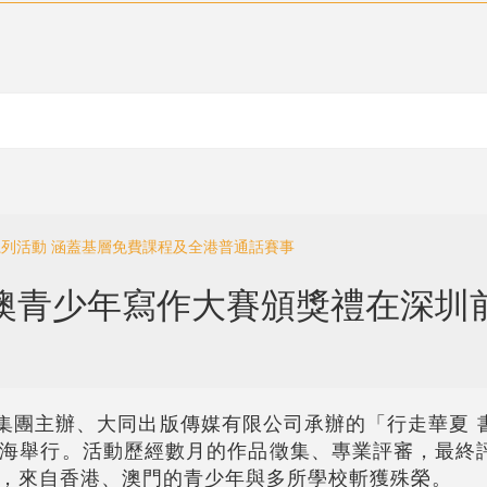
系列活動 涵蓋基層免費課程及全港普通話賽事
澳青少年寫作大賽頒獎禮在深圳
化集團主辦、大同出版傳媒有限公司承辦的「行走華夏 
海舉行。活動歷經數月的作品徵集、專業評審，最終
，來自香港、澳門的青少年與多所學校斬獲殊榮。