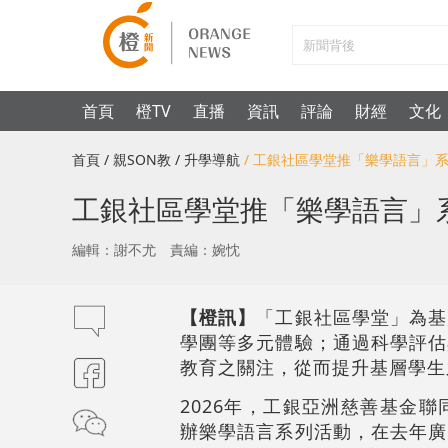
首頁
橙TV
直播
資訊
評論
財經
文化
首頁
/ 親SON教
/ 升學導航
/ 工銀社區學堂推「樂學語言」
工銀社區學堂推「樂學語言」
編輯：謝不尤
責編：婉忱
【橙訊】
「工銀社區學堂」為基
學團等多元體驗；通過科學評估
教育之關注，從而提升基層學生
2026年，工銀亞洲慈善基金
辦樂學語言系列活動，在去年廣