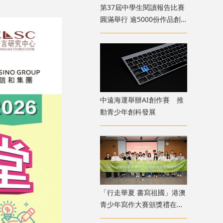
第37屆中學生閱讀報告比賽
圓滿舉行 逾5000份作品創
歷屆新高
中遠海運舉辦AI創作賽 推
動青少年創科發展
「行走華夏 書寫祖國」港澳
青少年寫作大賽頒獎禮在深
圳前海舉行