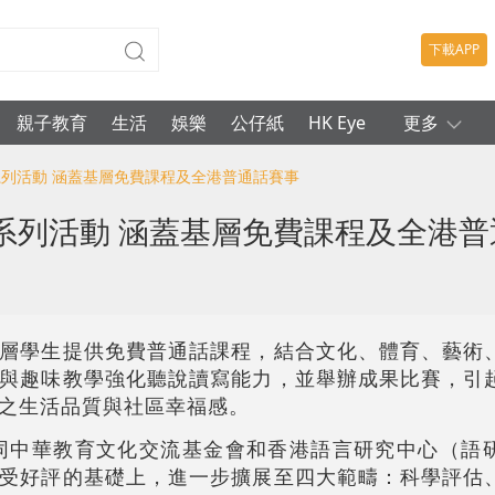
下載APP
親子教育
生活
娛樂
公仔紙
HK Eye
更多
系列活動 涵蓋基層免費課程及全港普通話賽事
系列活動 涵蓋基層免費課程及全港普
層學生提供免費普通話課程，結合文化、體育、藝術
與趣味教學強化聽說讀寫能力，並舉辦成果比賽，引
之生活品質與社區幸福感。
聯同中華教育文化交流基金會和香港語言研究中心（語
受好評的基礎上，進一步擴展至四大範疇：科學評估