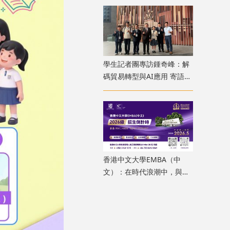
學生記者團專訪鍾奇峰：解
碼貿易轉型與AI應用 寄語裝
備跨文化技能
香港中文大學EMBA（中
文）：在時代浪潮中，與思
想同行