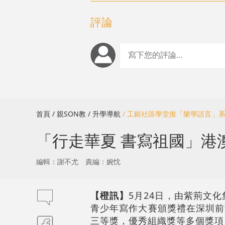
評論
首頁
/ 親SON教
/ 升學導航
/ 工銀社區學堂推「樂學語言」
「行走華夏 書寫祖國」港
編輯：謝不尤
責編：婉忱
【橙訊】
5月24日，由紫荊文
青少年寫作大賽頒獎禮在深圳前
三等獎，優秀組織獎等多個獎項