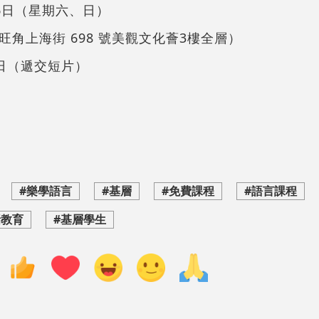
26日（星期六、日）
角上海街 698 號美觀文化薈3樓全層）
6日（遞交短片）
#樂學語言
#基層
#免費課程
#語言課程
話教育
#基層學生