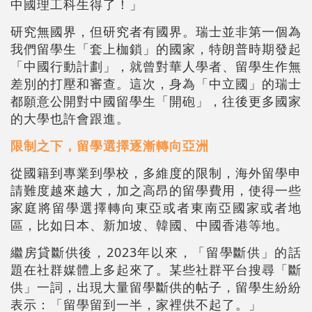
中國理工科生得了！」
研究無國界，但研究者有國界。瑞士並非第一個為
我們留學生「套上枷鎖」的國家，特朗普時期發起
「中國行動計劃」，就曾對華人學者、留學生作無
差別的打壓和審查。這次，身為「中立國」的瑞士
都願意公開對中國留學生「開砲」，往後更多國家
的大學也許會跟進。
限制之下，留學選擇逐漸轉向亞洲
從國籍到專業到學校，多維度的限制，海外留學申
請難度越來越大，加之高昂的留學費用，使得一些
家庭將留學選擇轉向東亞或者東南亞國家或者地
區，比如日本、新加坡、韓國、中國香港等地。
繼房貸斷供後，2023年以來，「留學斷供」的話
題在社群媒體上多起來了。某些社群平台搜尋「斷
供」一詞，出現大量留學斷供的帖子，留學生紛紛
表示：「留學留到一半，家裡供不起了
。
」