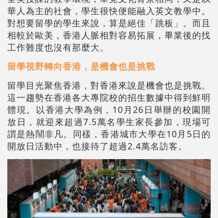
華人為主的社會，學生很快便能融入英文教學中。
對想要留學的學生來說，算是絕佳「跳板」。而且
相較於歐美，香港人脈相對容易拓展，畢業後的找
工作難度也沒有那麼大。
留學視野轉向香港，是機會也是挑戰
留學目光聚焦香港，對香港來說是機會也是挑戰。
這一趨勢在香港各大專院校的招生數據中得到鮮明
體現。以香港大學為例，10月26日舉辦的校園開
放日，就迎來超過7.5萬名學生家長參加，現場可
謂是熱鬧非凡。同樣，香港城市大學在10月5日的
開放日活動中，也接待了超過2.4萬名訪客。