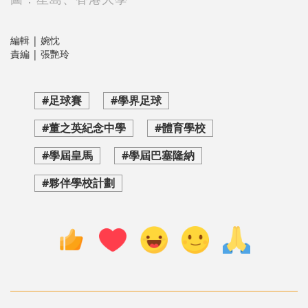
編輯 | 婉忱
責編 | 張艷玲
#足球賽
#學界足球
#董之英紀念中學
#體育學校
#學屆皇馬
#學屆巴塞隆納
#夥伴學校計劃