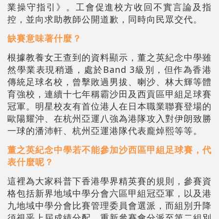
業操守指引》。工會促進校方收回不實言論及指
控，並向求助教師公開道歉，同時向民眾交代。
缺賽意味著什麼？
根據教養女王查到的資料顯示，董之英紀念中學雖
然學業表現稍遜，處於Band 3級別，但作為香港
傳統足球名校，曾擊敗過男拔、喇沙、林大輝等體
育強校，連續十七年稱霸沙田及西貢區甲組足球賽
冠軍。明星校友有首位港人在日本職業聯賽登場的
歐陽耀沖、在杭州亞運八強為港隊攻入對伊朗致勝
一球的潘沛軒、杭州亞運港隊代表龐焯熙等等。
董之英紀念中學若不能參加沙西區甲組足球賽，代
表什麼呢？
這裡為大家科普下香港學界精英賽的規則，參賽資
格包括新界地域中學分會六區甲組冠亞軍，以及港
九地域中學分會比賽管理委員會選派，而組別升降
須視乎上屆成績分配，重新參賽會分派至第二組別