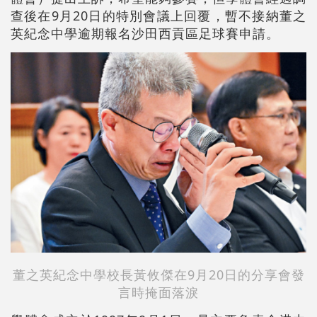
查後在9月20日的特別會議上回覆，暫不接納董之
英紀念中學逾期報名沙田西貢區足球賽申請。
董之英紀念中學校長黃攸傑在9月20日的分享會發
言時掩面落淚