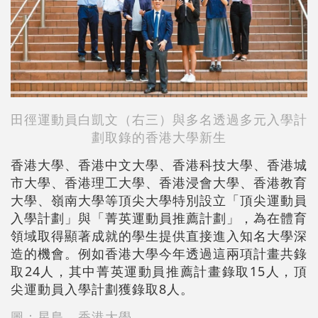
田徑運動員白凱文（右三）與多名透過多元入學計
劃
取錄的香港大學新生
香港大學、香港中文大學、香港科技大學、香港城
市大學、香港理工大學、香港浸會大學、香港教育
大學、嶺南大學等頂尖大學特別設立「頂尖運動員
入學計
劃
」與「菁英運動員推薦計
劃
」，為在體育
領域取得顯著成就的學生提供直接進入知名大學深
造的機會。例如香港大學今年透過這兩項計畫共錄
取24人，其中菁英運動員推薦計畫錄取15人，頂
尖運動員入學計
劃
獲錄取8人。
圖：星島、香港大學