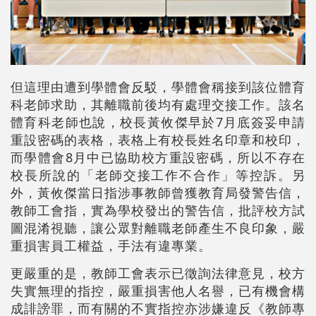
但這理由遭到學體會反駁，學體會稱接到該位體育
科老師求助，其離職前後均有處理交接工作。該名
體育科老師也說，校長黃攸傑早於7月底簽妥申請
重設密碼的表格，表格上有校長姓名印章和校印，
而學體會8月中已協助校方重設密碼，所以不存在
校長所說的「老師交接工作不合作」等控訴。另
外，黃攸傑當日指涉事教師曾獲教育局發警告信，
教師工會指，實為學校發出的警告信，批評校方試
圖混淆視聽，讓公眾對離職老師產生不良印象，嚴
重損害員工權益，手法有違專業。
更嚴重的是，教師工會表示已徵詢法律意見，校方
失實無理的指控，嚴重損害他人名譽，已有機會構
成誹謗罪，而有關的不實指控亦涉嫌違反《教師專