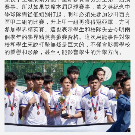
賽事。所以如果缺席本屆足球賽事，董之英紀念中
學球隊需從低組別打起，明年必須先參加沙田西貢
區甲二組的比賽，升上甲一組再獲得冠亞軍，方可
參加學界精英賽。這也表示學生和校隊失去今明兩
個學年的學界精英賽參賽資格。這次烏龍事件對學
校和學生來說打擊無疑是巨大的，不僅會影響學校
的聲譽和形象，甚至可能影響學生的升學方向。