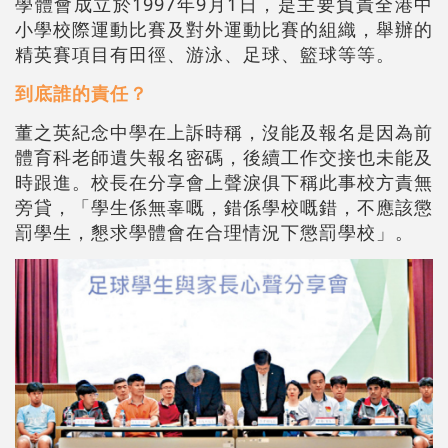
學體會成立於1997年9月1日，是主要負責全港中
小學校際運動比賽及對外運動比賽的組織，舉辦的
精英賽項目有田徑、游泳、足球、籃球等等。
到底誰的責任？
董之英紀念中學在上訴時稱，沒能及報名是因為前
體育科老師遺失報名密碼，後續工作交接也未能及
時跟進。校長在分享會上聲淚俱下稱此事校方責無
旁貸，「學生係無辜嘅，錯係學校嘅錯，不應該懲
罰學生，懇求學體會在合理情況下懲罰學校」。