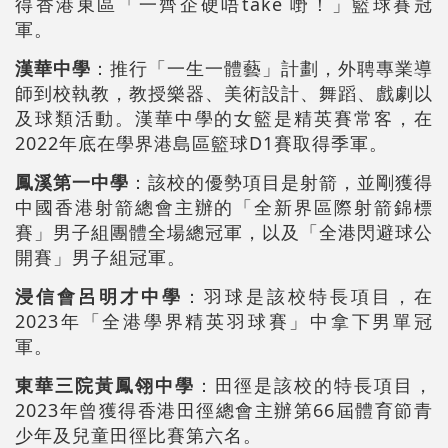
得香港東區「一齊企硬唔take 嘢！」籃球賽冠
軍。
漢華中學
：
推行「一生一體藝」計劃，外聘專業導
師到校執教，教授樂器、美術設計、舞蹈、戲劇以
及球類活動。漢華中學的女籃是精英賽常客，在
2022年底在學界港島區籃球D1賽取得季軍。
鳳溪第一中學
：
該校的優勢項目是射箭，並剛獲得
中國香港射箭總會主辦的「全新界區際射箭錦標
賽」男子組團體全場總冠軍，以及「全港閃避球公
開賽」男子組冠軍。
浸信會呂明才中學
：
羽球是該校特長項目，在
2023年「全港學界精英羽球賽」中拿下男單冠
軍。
東華三院黃鳳翎中學
：
田徑是該校的特長項目，
2023年曾獲得香港田徑總會主辦第66屆體育節青
少年及兒童田徑比賽第六名。