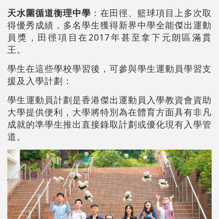
天水圍循道衡理中學
：
在田徑、籃球項目上多次取
得優秀成績，多名學生獲得新界中學全能傑出運動
員獎，田徑項目在2017年甚至拿下元朗區滿貫
王。
學生在這些學校學習後，可參與學生運動員學習支
援及入學計劃：
學生運動員計
劃
是香港傑出運動員入學教資會資助
大學提供便利，大學將特別為在體育方面具有非凡
成就的準學生推出直接錄取計劃或優化現有入學管
道。