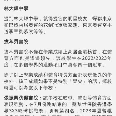
林大輝中學
提到林大輝中學，就得提它的明星校友：蟬聯東京
和巴黎兩屆奧運的花劍冠軍張家朗、東京奧運空手
道季軍劉慕裳等等。
拔萃男書院
拔萃男書院不僅在學業成績上高居全港榜首，在體
育方面也是遙遙領先，該校學生在2022/2023年
度，在多個學界的運動項目中勇奪四十個冠軍。
除了以上學業成績和體育特長方面都表現優異的學
校外，孩子成績如果不是特別「冒尖」的話，擇校
時還可以考慮以下學校：
張振興伉儷書院
：該學校在籃球、擊劍等體育方面
表現強勢，在7月份剛結束的「蘇黎世保險香港學
界3X3籃球挑戰賽」勇奪第四名，2023年還曾獲