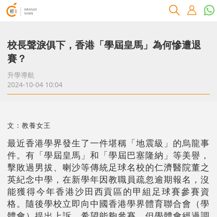
校長聲淚俱下，香港「學屆皇馬」為何慘遭退
賽？
升學導航
2024-10-04 10:04
文：教養女王
最近香港學界發生了一件堪稱「地震級」的烏龍事
件。有「學屆皇馬」和「學屆巴塞隆納」等美譽，
擊敗過男拔、喇沙等傳統足球名校的仁濟醫院董之
英紀念中學，在新學年因教職員疏忽逾期報名，沒
能獲得今年香港沙田西貢區的甲組足球賽參賽資
格。隨後學校立即向中國香港學界體育聯合會（學
體會）提出上訴，希望能夠參賽，但學體會經過調