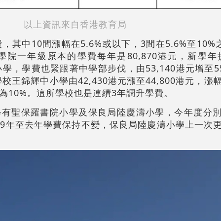
以上資訊來自香港教育局
，其中10間漲幅在5.6%或以下，3間在5.6%至10
院一年級原本的學費每年是80,870港元，新學年提高
小學，學費也緊跟著中學部步伐，由53,140港元增至55
校王錦輝中小學由42,430港元漲至44,800港元，漲幅
為10%。這所學校也是連續3年調升學費。
有聖保羅書院小學及保良局陸慶濤小學，今年度分別調
009年至去年學費保持不變，保良局陸慶濤小學上一次更