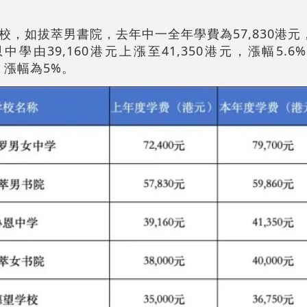
校，如拔萃男書院，去年中一全年學費為57,830港元
協恩中學由39,160港元上漲至41,350港元，漲幅5.
元，漲幅為5%。