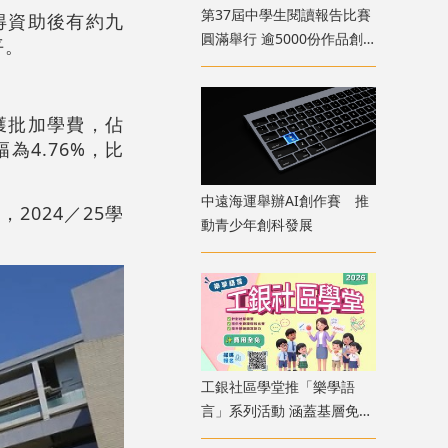
第37屆中學生閱讀報告比賽
得資助後有約九
圓滿舉行 逾5000份作品創
平。
歷屆新高
獲批加學費，佔
為4.76%，比
中遠海運舉辦AI創作賽 推
2024／25學
動青少年創科發展
工銀社區學堂推「樂學語
言」系列活動 涵蓋基層免費
課程及全港普通話賽事