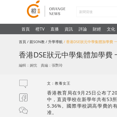
首頁
橙TV
直播
資訊
評論
財經
文化
首頁
/ 親SON教
/ 升學導航
/ 香港DSE狀元中學集體加學費
香港DSE狀元中學集體加學費
編輯：婉忱
責編：張艷玲
文：教養女王
香港教育局在9月25日公布了
中，直資學校在新學年共有53所
5.36%。國際學校調高學費的
准。