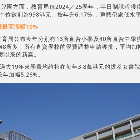
兒園方面，教育局稱2024／25學年，半日制課程獲
位數則為998港元，按年升6.17% ，整體仍處低水
費最高漲幅10%
教育局公布今年分別有13所直資小學及40所直資中學
的48所多，所有直資學校的學費調整申請獲批，平均加幅
1年度以來的新高。
去19年來學費均維持在每年3.8萬港元的拔萃女書院，
年加幅5.26%。