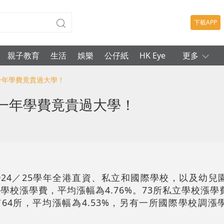
下載APP
親子教育
生活
娛樂
公仔紙
HK Eye
更多
 一年學費竟貴過大學！
 一年學費竟貴過大學！
2024／25學年全港直資、私立和國際學校，以及幼兒
學校漲學費，平均漲幅為4.76%。73所私立學校漲
有64所，平均漲幅為4.53%，另有一所國際學校調