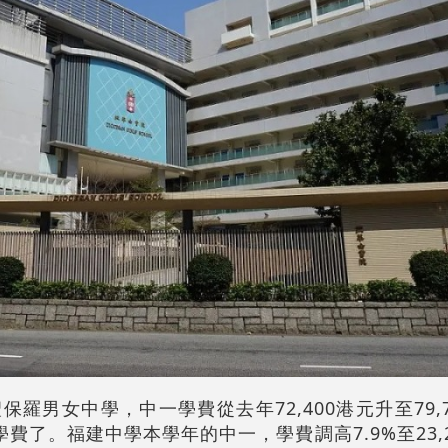
羅男女中學，中一學費從去年72,400港元升至79,
學費了。福建中學本學年的中一，學費調高7.9%至23,