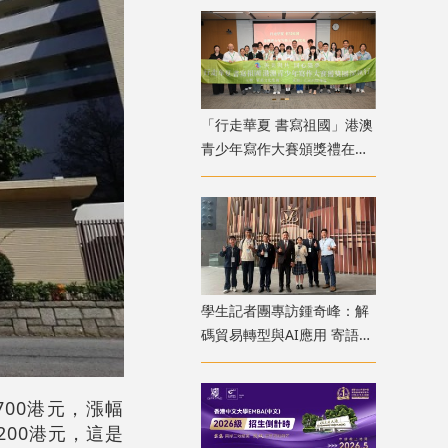
「行走華夏 書寫祖國」港澳
青少年寫作大賽頒獎禮在深
圳前海舉行
學生記者團專訪鍾奇峰：解
碼貿易轉型與AI應用 寄語裝
備跨文化技能
700港元，漲幅
200港元，這是