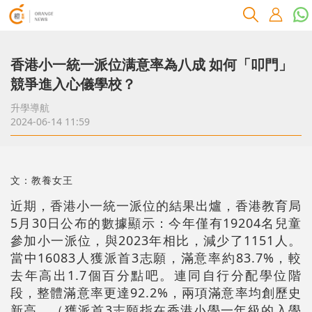
香港小一統一派位满意率為八成 如何「叩門」
競爭進入心儀學校？
升學導航
2024-06-14 11:59
文：教養女王
近期，香港小一統一派位的結果出爐，香港教育局
5月30日公布的數據顯示：今年僅有19204名兒童
參加小一派位，與2023年相比，減少了1151人。
當中16083人獲派首3志願，滿意率約83.7%，較
去年高出1.7個百分點吧。連同自行分配學位階
段，整體滿意率更達92.2%，兩項滿意率均創歷史
新高。（獲派首3志願指在香港小學一年級的入學