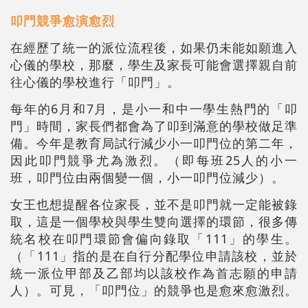
叩門競爭愈演愈烈
在經歷了統一的派位流程後，如果仍未能如願進入
心儀的學校，那麼，學生及家長可能會選擇親自前
往心儀的學校進行「叩門」。
每年的6月和7月，是小一和中一學生熱門的「叩
門」時間，家長們都會為了叩到滿意的學校做足準
備。今年是教育局試行減少小一叩門位的第二年，
因此叩門競爭尤為激烈。（即每班25人的小一
班，叩門位由兩個變一個，小一叩門位減少）。
女王也想提醒各位家長，並不是叩門就一定能被錄
取，這是一個學校與學生雙向選擇的環節，很多傳
統名校在叩門環節會偏向錄取「111」的學生。
（「111」指的是在自行分配學位申請該校，並於
統一派位甲部及乙部均以該校作為首志願的申請
人）。可見，「叩門位」的競爭也是愈來愈激烈。