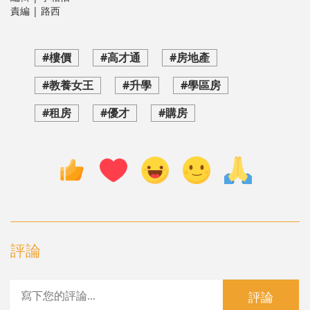
責編 | 路西
#樓價
#高才通
#房地產
#教養女王
#升學
#學區房
#租房
#優才
#購房
評論
評論