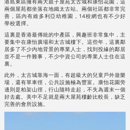
港島東區擁有兩大親子屋苑太古城和康怡花園，這
兩個屋苑都坐落在地鐵太古站。兩個社區都非常完
善，區內有維多利亞幼稚園，14校網也有不少好
學校選擇。
這裏是香港最傳統的中產區，興趣班非常集中，主
要集中在康怡廣場和太古城樓下。這些年，這裏鄰
居多了不少內地背景的專業人士，找到投緣的鄰居
並不是一件難事，不少中資公司的專業人士住在這
裏。
此外，太古城靠海一面，有超級大的兒童戶外遊樂
場，還有單車徑，公共設施極為豐富。康怡花園旁
邊則是柏架山徑，行山隨時走起，不失為週末一個
好去處。美中不足就是兩大屋苑樓齡比較長，缺乏
完善的會所設施。