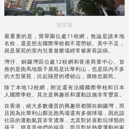
寶翠園
最重要的是，寶翠園位處11校網，無論是讀本地
名校，還是想去國際學校都不需勞頓。美中不足，
就是屋苑的室內兒童遊樂場經常被家長詬病。
灣仔、銅鑼灣區位處12校網和香港商業中心。首
推的是跑馬地親子屋苑是比華利山，也是區內不多
的大型屋苑，比起隔壁的禮頓山，價格也親民。
除了本地12校網，附近還有法國國際學校和日本
人國際學校。其次是興趣班和運動設施非常豐富。
在香港，絕大多數優質的興趣班都開在銅鑼灣，而
且因為比華利山鄰近跑馬場還有多個球場，因此該
社區的運動氣質非常濃厚，尤其對於喜歡玩球類的
孩子，簡直是他們的福音，而且對於熱愛運動的家