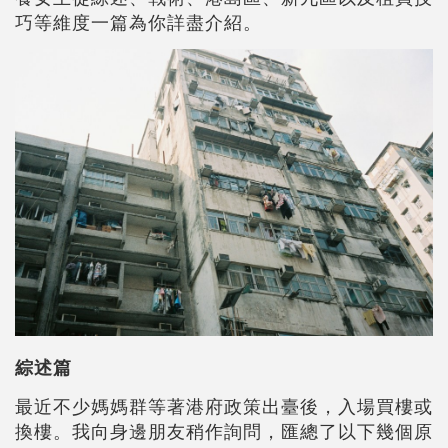
巧等維度一篇為你詳盡介紹。
綜述篇
最近不少媽媽群等著港府政策出臺後，入場買樓或
換樓。我向身邊朋友稍作詢問，匯總了以下幾個原