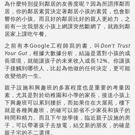
為什麼特別提到鄰居的友善度呢？因為所謂擇鄰而
居，你的鄰居素質決定著鄰居小孩的素質，也會影
響你的小孩。而且好的鄰居比好的親人更給力，之
前有一次我朋友小孩上網課突然斷網了，就跑到鄰
居家上課吃午餐。
之前有本Google工程師寫的書，叫
Don't Trust
Your Gut
，根據大數據分析，結論是選對小孩的成
長環境，就能讓孩子的未來收入成長12%。你讓孩
子接觸到哪些人，比起為他做的任何決定，更可能
改變他的一生。
親子設施和興趣班的多寡程度也是重要的考量因
素，尤其是對於幼稚園和小學的家長，接送小孩上
下興趣班可以累到腰折，而如果住在大屋苑，樓下
就是各種興趣班，的確可以節省不少家長和孩子的
時間和精力。而且下午放學後，臨近親子設施的房
子，可以帶著孩子去放電，結交新的朋友，的確是
親子宅的不二選擇。