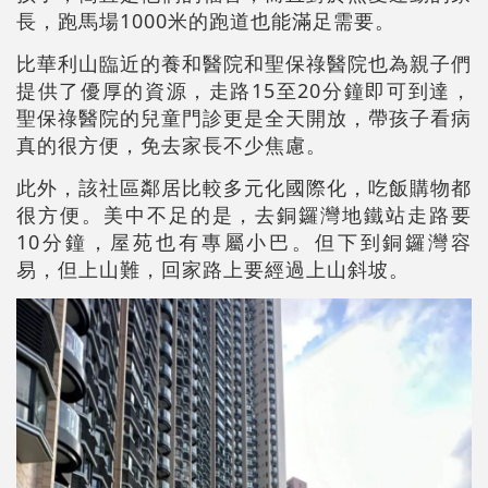
長，跑馬場1000米的跑道也能滿足需要。
比華利山臨近的養和醫院和聖保祿醫院也為親子們
提供了優厚的資源，走路15至20分鐘即可到達，
聖保祿醫院的兒童門診更是全天開放，帶孩子看病
真的很方便，免去家長不少焦慮。
此外，該社區鄰居比較多元化國際化，吃飯購物都
很方便。美中不足的是，去銅鑼灣地鐵站走路要
10分鐘，屋苑也有專屬小巴。但下到銅鑼灣容
易，但上山難，回家路上要經過上山斜坡。