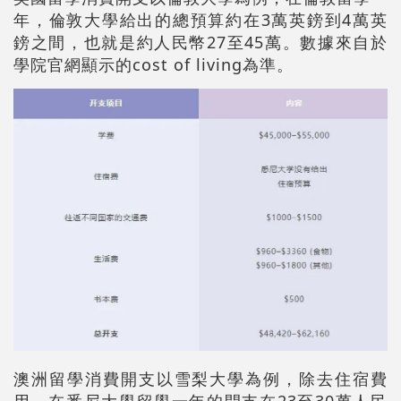
年，倫敦大學給出的總預算約在3萬英鎊到4萬英
鎊之間，也就是約人民幣27至45萬。數據來自於
學院官網顯示的cost of living為準。
澳洲留學消費開支以雪梨大學為例，除去住宿費