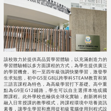
該校致力於提供高品質學習體驗，以充滿創造力的
學習體驗輔以多方面課程的方式，為學生提供廣泛
的學習機會。初一至四年級強調快樂學習，激發學
生求知慾，初中G5至G8以跨學科STEAM教育和第
三語言課程為特色，為高級學習打下基礎。高中重
點為G9至G12鋪路，學生可以自主選擇本地或國
際課程。此外學校也極俱全球化實驗，創新將科技
融入日常授課的教學模式，跨課程環境中培養資訊
素養，讓學生學習和應用從初級電腦使用到程式設