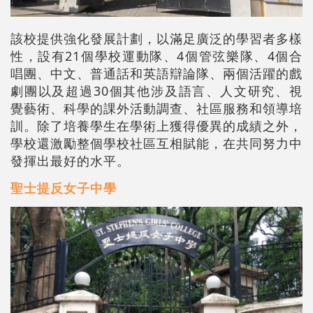
該校提供強化發展計劃，以滿足廣泛的學習者多樣
性，設有21個學校運動隊、4個管弦樂隊、4個合
唱團、中文、普通話和英語辯論隊、兩個活躍的戲
劇團以及超過30個其他涉及語言、人文研究、視
覺藝術、科學的課外活動調查、社區服務和領導培
訓。除了培養學生在學術上獲得優異的成績之外，
學校還激勵整個學校社區互相賦能，在共同努力中
發揮出最好的水平。
聖士提反女子中學