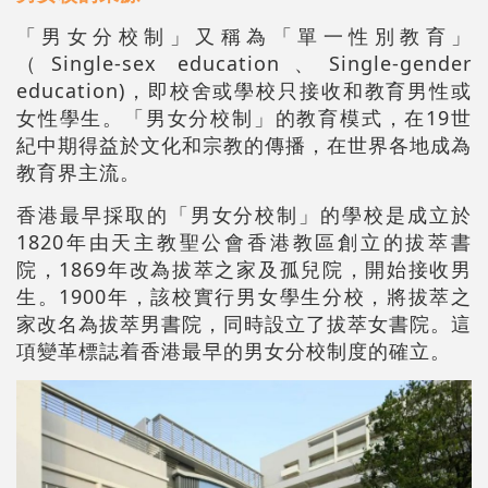
「男女分校制」又稱為「單一性別教育」
（Single-sex education、Single-gender
education)，即校舍或學校只接收和教育男性或
女性學生。「男女分校制」的教育模式，在19世
紀中期得益於文化和宗教的傳播，在世界各地成為
教育界主流。
香港最早採取的「男女分校制」的學校是成立於
1820年由天主教聖公會香港教區創立的拔萃書
院，1869年改為拔萃之家及孤兒院，開始接收男
生。1900年，該校實行男女學生分校，將拔萃之
家改名為拔萃男書院，同時設立了拔萃女書院。這
項變革標誌着香港最早的男女分校制度的確立。