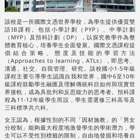
該校是一所國際文憑世界學校，為學生提供優質雙
語IB課程。包括小學計劃（PYP）、中學計
劃
（MYP）及預科計
劃
（DP），以探究教學作為整
體教育核心，培養學生全面發展。國際文憑課程提
倡結合策略、態度及技能的學習方法
（Approaches to learning，ATLs），即思考、
溝通、社交、自我管理、研究。該校國小1-5年級
課程主要引導學生認識自我和世界，國中6至10年
級課程鼓勵學生融匯及理解傳統科目如何與現實世
界接軌，成為具批判和反思能力的思考者。預科課
程為11-12年級學生而設，學生需選修三科高等及
三科標準共六科。
女王認為，根據性別的不同「因材施教」的「男女
分校制」能夠最大程度地激發學生的學術潛力，學
生可以不受性別標籤的限制，自由地發掘和培養自