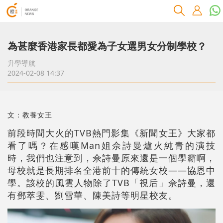
為甚麼香港家長都愛為子女選男女分制學校？
升學導航
2024-02-08 14:37
文：教養女王
前段時間大火的TVB熱門影集《新聞女王》大家都
看了嗎？在感嘆Man姐佘詩曼爐火純青的演技
時，我們也注意到，佘詩曼原來還是一個學霸啊，
母校就是長期排名全港前十的傳統女校——協恩中
學。該校的風雲人物除了TVB「視后」佘詩曼，還
有鄧萃雯、劉雪華、陳美詩等明星校友。