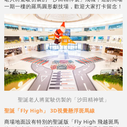
一期一樓的羅馬圓形獻技場，歡迎大家打卡留念！
聖誕老人將駕駛仿製的「沙田精神號」
聖誕「Fly High」 3D視覺懸浮斑馬線
商場地面設有特別的聖誕版「Fly High 飛越斑馬