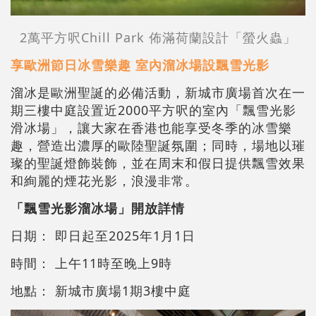
2萬平方呎Chill Park 佈滿荷蘭設計「螢火蟲」
享歐洲節日冰雪樂趣 室內溜冰場設飄雪光影
溜冰是歐洲聖誕的必備活動，新城市廣場首次在一
期三樓中庭設置近2000平方呎的室內「飄雪光影
滑冰場」，讓大家在香港也能享受冬季的冰雪樂
趣，營造出濃厚的歐陸聖誕氛圍；同時，場地以璀
璨的聖誕燈飾裝飾，並在周末和假日提供飄雪效果
和絢麗的煙花光影，浪漫非常。
「飄雪光影溜冰場」開放詳情
日期： 即日起至2025年1月1日
時間： 上午11時至晚上9時
地點： 新城市廣場1期3樓中庭