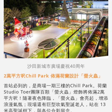
沙田新城市廣場慶祝40周年
2萬平方呎Chill Park 佈滿荷蘭設計「螢火蟲」
首站必到的，是商場一期三樓的Chill Park。荷蘭
Studio Toer團隊百顆「螢火蟲」燈飾將佈滿2萬
平方呎！隨著夜色降臨，「螢火蟲」會亮起，增添
浪漫氣氛；現場還有巨型吹氣聖誕老人，站在 13
米高聖誕樹下，與各位合影留念。