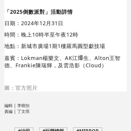
「2025倒數派對」活動詳情
日期：2024年12月31日
時間：晚上10時半至午夜12時
地點：新城市廣場1期1樓羅馬圓型獻技場
嘉賓：Lokman楊樂文、AK江𤒹生、Alton王智
德、Frankie陳瑞輝，及雲浩影（Cloud）
圖：官方照片
編輯 | 李曉怡
責編 | 丁文琪