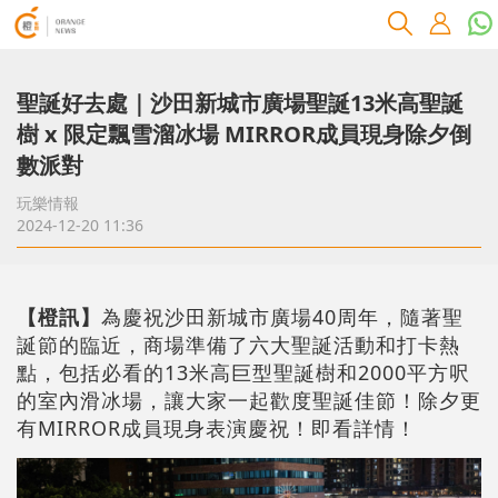
聖誕好去處｜沙田新城市廣場聖誕13米高聖誕
樹 x 限定飄雪溜冰場 MIRROR成員現身除夕倒
數派對
玩樂情報
2024-12-20 11:36
【橙訊】
為慶祝沙田新城市廣場40周年，隨著聖
誕節的臨近，商場準備了六大聖誕活動和打卡熱
點，包括必看的13米高巨型聖誕樹和2000平方呎
的室內滑冰場，讓大家一起歡度聖誕佳節！除夕更
有MIRROR成員現身表演慶祝！即看詳情！