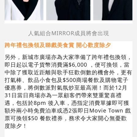
人氣組合MIRROR成員將會出現
跨年禮包換領及睇戲美食賞 開心歡度除夕
另外，新城市廣場亦為大家準備了跨年禮包換領，
即日起以電子貨幣消費滿$6,000 ，便可換領，當
中除了獲取近距離與歌手狂歡倒數的機會外，更有
打氣棒、飲品小食包及$500商場餐飲及購物電子
優惠券，將倒數派對氣氛炒至最高潮！而於12月
31日當日商場亦為一眾顧客們帶來雙重驚喜禮
遇，包括於8pm 後入車，憑指定消費單據即可獲
額外兩小時免費泊車或憑2張即日Movie Town 戲
票可換領$50 餐飲禮券，務求令大家開心無憂歡
度除夕！