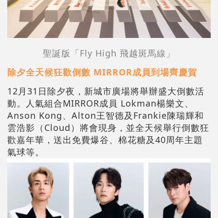
聖誕版「Fly High 飛越斑馬線」
除夕全天候狂歡倒數 MIRROR成員到場齊慶賀
12月31日除夕夜，新城市廣場將舉辦盛大倒數活
動。人氣組合MIRROR成員 Lokman楊樂文、
Anson Kong、Alton王智德及Frankie陳瑞輝和
雲浩影（Cloud）將會現身，並全天候舉行倒數狂
歡嘉年華，送出免費爆谷、棉花糖及40周年主題
氣球等。