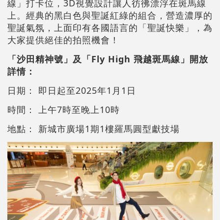
線」打卡位，3D視覺設計讓人彷彿漂浮在斑馬線
上。經典的黑白色與聖誕紅綠的組合，營造濃厚的
聖誕氣氛，上面印有各國語言的「聖誕快樂」，為
大家提供絕佳的拍照機會！
「沙田精神號」及「Fly High 飛越斑馬線」開放
詳情：
日期： 即日起至2025年1月1日
時間： 上午7時至晚上10時
地點： 新城市廣場1期1樓羅馬圓型獻技場