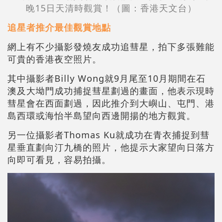
晚15日天清時觀賞！（圖：香港天文台）
追星者推介最佳觀賞地點
網上有不少攝影發燒友成功追彗星，拍下多張難能
可貴的香港夜空照片。
其中攝影者Billy Wong就9月尾至10月期間在石
澳及大坳門成功捕捉彗星劃過的畫面，他表示現時
彗星會在西面劃過，因此推介到大嶼山、屯門、港
島西環或海怡半島望向西邊開揚的地方觀賞。
另一位攝影者Thomas Ku就成功在青衣捕捉到彗
星垂直劃向汀九橋的照片，他提示大家望向日落方
向即可看見，容易拍攝。