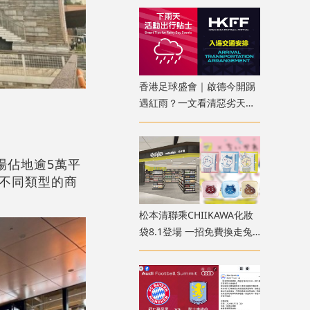
宙展區
香港足球盛會｜啟德今開踢
遇紅雨？一文看清惡劣天氣
安排、入場注意事項、限定
店位置
場佔地逾5萬平
不同類型的商
松本清聯乘CHIIKAWA化妝
袋8.1登場 一招免費換走兔
兔/小八收納袋！九龍灣新店
3大開幕優惠