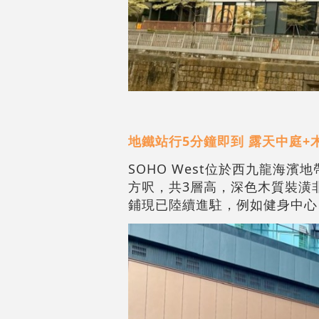
地鐵站行5分鐘即到 露天中庭+
SOHO West位於西九龍海
方呎，共3層高，深色木質裝潢
鋪現已陸續進駐，例如健身中心