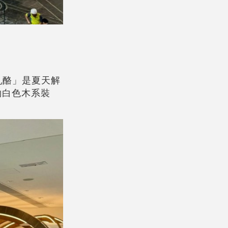
橘乳酪」是夏天解
約白色木系裝