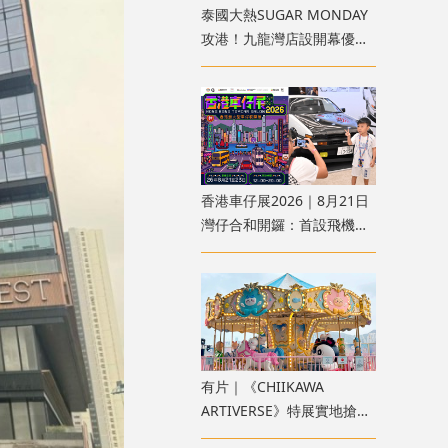
泰國大熱SUGAR MONDAY
攻港！九龍灣店設開幕優惠
必掃香港限定款、半月包/方
糖包
香港車仔展2026｜8月21日
灣仔合和開鑼：首設飛機模
型區、100+首發產品 附購
票方法
有片｜《CHIIKAWA
ARTIVERSE》特展實地搶先
睇！全球首座木馬、4重宇