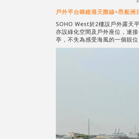
戶外平台睇維港天際線+昂船洲
SOHO West於2樓設戶外
亦設綠化空間及戶外座位，連接
亭，不失為感受海風的一個靚位