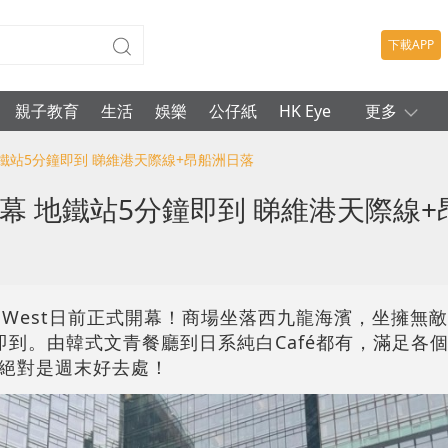
下載APP
親子教育
生活
娛樂
公仔紙
HK Eye
更多
 地鐵站5分鐘即到 睇維港天際線+昂船洲日落
t開幕 地鐵站5分鐘即到 睇維港天際線
O West日前正式開幕！商場坐落西九龍海濱，坐擁無
即到。由韓式文青餐廳到日系純白Café都有，滿足各
絕對是週末好去處！