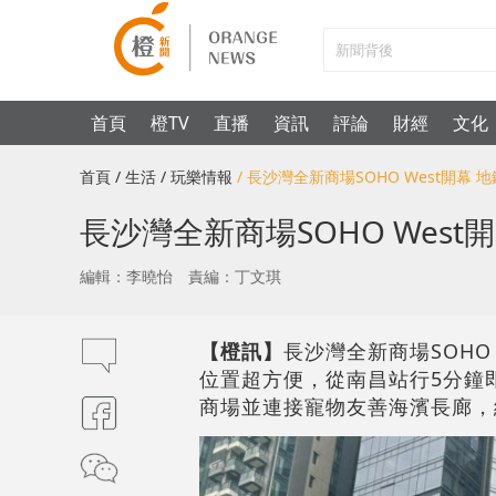
首頁
橙TV
直播
資訊
評論
財經
文化
首頁
/ 生活
/ 玩樂情報
/ 長沙灣全新商場SOHO West開幕
長沙灣全新商場SOHO Wes
編輯：李曉怡
責編：丁文琪
【橙訊】
長沙灣全新商場SOH
位置超方便，從南昌站行5分鐘
商場並連接寵物友善海濱長廊，