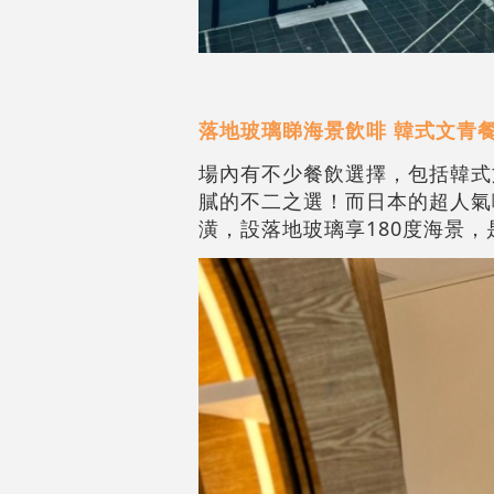
落地玻璃睇海景飲啡 韓式文青
場內有不少餐飲選擇，包括韓式文青餐
膩的不二之選！而日本的超人氣咖
潢，設落地玻璃享180度海景