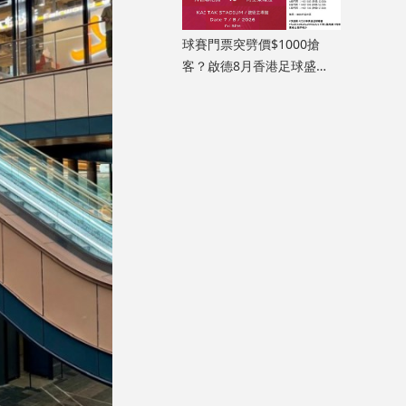
球賽門票突劈價$1000搶
客？啟德8月香港足球盛
會、奧迪足球峰會賽程