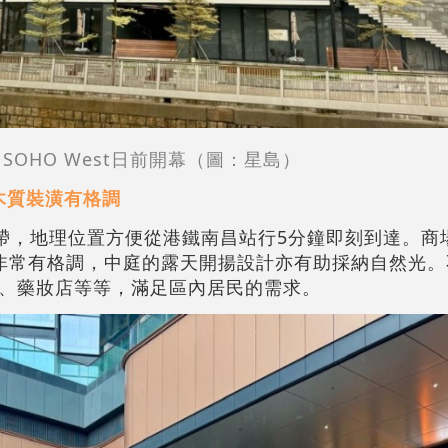
SOHO West日前開幕（圖：星島）
木質裝潢有格調
濱地帶，地理位置方便從港鐵南昌站行5分鐘即刻到達。商
非常有格調，中庭的露天開揚設計亦有助採納自然光。
、藥妝店等等，滿足區內居民的需求。