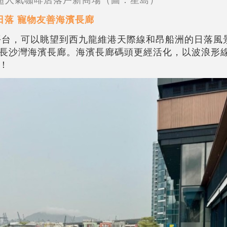
日落 寵物友善海濱長廊
露天平台，可以眺望到西九龍維港天際線和昂船洲的日落
長沙灣海濱長廊。海濱長廊碼頭更經活化，以波浪形
！