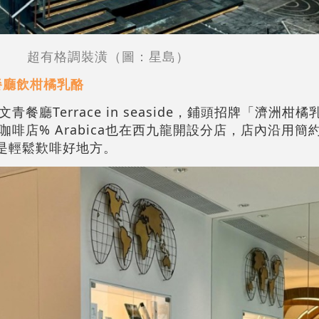
超有格調裝潢（圖：星島）
餐廳飲柑橘乳酪
廳Terrace in seaside，鋪頭招牌「濟洲柑
啡店% Arabica也在西九龍開設分店，店內沿用簡
，是輕鬆歎啡好地方。