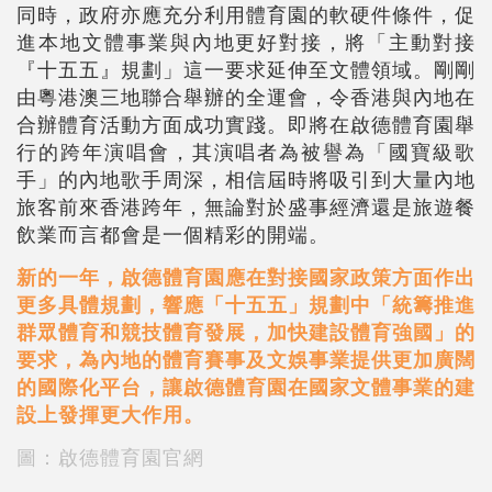
同時，政府亦應充分利用體育園的軟硬件條件，促
進本地文體事業與內地更好對接，將「主動對接
『十五五』規劃」這一要求延伸至文體領域。剛剛
由粵港澳三地聯合舉辦的全運會，令香港與內地在
合辦體育活動方面成功實踐。即將在啟德體育園舉
行的跨年演唱會，其演唱者為被譽為「國寶級歌
手」的內地歌手周深，相信屆時將吸引到大量內地
旅客前來香港跨年，無論對於盛事經濟還是旅遊餐
飲業而言都會是一個精彩的開端。
新的一年，啟德體育園應在對接國家政策方面作出
更多具體規劃，響應「十五五」規劃中「統籌推進
群眾體育和競技體育發展，加快建設體育強國」的
要求，為內地的體育賽事及文娛事業提供更加廣闊
的國際化平台，讓啟德體育園在國家文體事業的建
設上發揮更大作用。
圖：啟德體育園官網