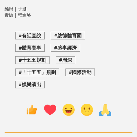
編輯 | 子涵
責編 | 韓進珞
#有話直說
#啟德體育園
#體育賽事
#盛事經濟
#十五五規劃
#周深
#「十五五」規劃
#國際活動
#娛樂演出