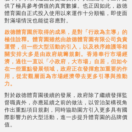
供了極具參考價值的真實數據。也正因如此，啟德
體育園自正式投入使用以來運作十分順暢，即使面
對滿場情況也能從容應對。
啟德體育園所取得的成果，是對「行政為主導」的
極佳詮釋。體育園雖然由啟德體育園有限公司負責
運營，但一些大型活動的引入，以及秩序維護等相
關安排大多是由政府統籌規劃。香港奉行市場經
濟，過往一直以「小政府，大市場」自居，但如今
在一些重點發展領域，政府正在發揮愈加重要的作
用，從宏觀層面為市場經濟帶去更多引導與推動
力。
對於啟德體育園後續的發展，政府除了繼續發揮監
督職責外，亦應延續之前的做法，以管治架構視角
作出重點項目規劃，同時協助園方引入更多具有國
際影響力的大型活動，進一步提升體育園的品牌價
值。