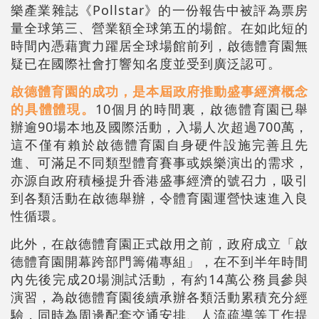
樂產業雜誌《Pollstar》的一份報告中被評為票房
量全球第三、營業額全球第五的場館。在如此短的
時間內憑藉實力躍居全球場館前列，啟德體育園無
疑已在國際社會打響知名度並受到廣泛認可。
啟德體育園的成功，是本屆政府推動盛事經濟概念
的具體體現。
10個月的時間裏，啟德體育園已舉
辦逾90場本地及國際活動，入場人次超過700萬，
這不僅有賴於啟德體育園自身硬件設施完善且先
進、可滿足不同類型體育賽事或娛樂演出的需求，
亦源自政府積極提升香港盛事經濟的號召力，吸引
到各類活動在啟德舉辦，令體育園運營快速進入良
性循環。
此外，在啟德體育園正式啟用之前，政府成立「啟
德體育園開幕跨部門籌備專組」，在不到半年時間
內先後完成20場測試活動，有約14萬公務員參與
演習，為啟德體育園後續承辦各類活動累積充分經
驗，同時為周邊配套交通安排、人流疏導等工作提