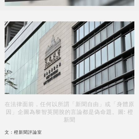
在法律面前，任何以所謂「新聞自由」或「身體原
因」企圖為黎智英開脫的言論都是偽命題。
圖: 橙
新聞
文：橙新聞評論室