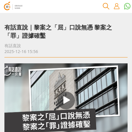
有話直說｜黎案之「屈」口說無憑 黎案之
「罪」證據確鑿
有話直說
2025-12-16 15:56