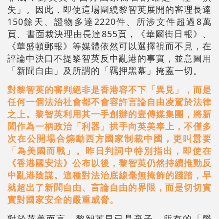
失」。因此，即使這場圍繞黎智英展開的審理長達
150餘天、證物多達2220件、所涉文件超過8萬
頁、書面裁決理由長達855頁，《華爾街日報》、
《華盛頓郵報》等媒體依然可以選擇視而不見，在
評論中決口不提黎智英反中亂港的事實，並意圖用
「新聞自由」及所謂的「羈押黑幕」掩蓋一切。
對黎智英的審判絕非是香港容不下「異見」，而是
任何一個法治社會都不會容許言論自由凌駕於法律
之上。黎智英利用其一手創辦的壹傳媒集團，將新
聞作為一柄政治「利器」拱手向英美奉上，不僅多
次在公開場合煽動西方國家制裁中國，更叫囂要
「為美國而戰」。昨日判詞中特別指出，即使在
《香港國安法》公布以後，黎智英仍然持續推動反
中亂港陰謀。這種對法治底線毫無掩飾的踐踏，早
就超出了新聞自由、言論自由的界限，而是切切實
實對國家安全的嚴重威脅。
對於英美而言，黎智英早已是棄子，所有的「聲