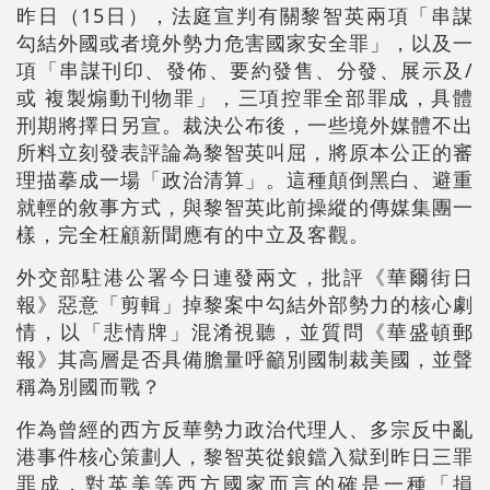
昨日（15日），法庭宣判有關黎智英兩項
「串謀
勾結外國或者境外勢力危害國家安全罪」
，以及一
項「串謀刊印、發佈、要約發售、分發、展示及/
或 複製煽動刊物罪」，三項控罪全部罪成，具體
刑期將擇日另宣。裁決公布後，一些境外媒體不出
所料立刻發表評論為黎智英叫屈，將原本公正的審
理描摹成一場「政治清算」。這種顛倒黑白、避重
就輕的敘事方式，與黎智英此前操縱的傳媒集團一
樣，完全枉顧新聞應有的中立及客觀。
外交部駐港公署今日連發兩文，批評《華爾街日
報》惡意「剪輯」掉黎案中勾結外部勢力的核心劇
情，以「悲情牌」混淆視聽，並質問《華盛頓郵
報》其高層是否具備膽量呼籲別國制裁美國，並聲
稱為別國而戰？
作為曾經的西方反華勢力政治代理人、多宗反中亂
港事件核心策劃人，黎智英從鋃鐺入獄到昨日三罪
罪成，對英美等西方國家而言的確是一種「損