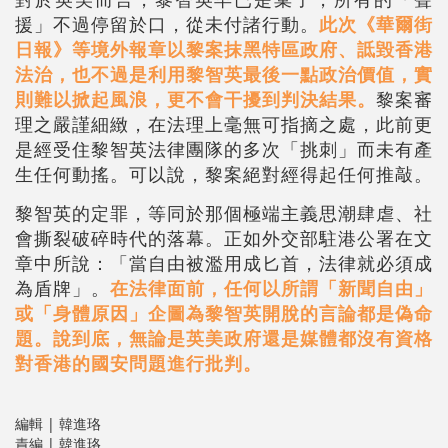
援」不過停留於口，從未付諸行動。
此次《華爾街
日報》等境外報章以黎案抹黑特區政府、詆毀香港
法治，也不過是利用黎智英最後一點政治價值，實
則難以掀起風浪，更不會干擾到判決結果。
黎案審
理之嚴謹細緻，在法理上毫無可指摘之處，此前更
是經受住黎智英法律團隊的多次「挑刺」而未有產
生任何動搖。可以說，黎案絕對經得起任何推敲。
黎智英的定罪，等同於那個極端主義思潮肆虐、社
會撕裂破碎時代的落幕。正如外交部駐港公署在文
章中所說：「當自由被濫用成匕首，法律就必須成
為盾牌」。
在法律面前，任何以所謂「新聞自由」
或「身體原因」企圖為黎智英開脫的言論都是偽命
題。說到底，無論是英美政府還是媒體都沒有資格
對香港的國安問題進行批判。
編輯 | 韓進珞
責編 | 韓進珞