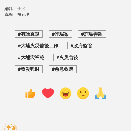
編輯 | 子涵
責編 | 韓進珞
#有話直說
#詐騙案
#詐騙善款
#大埔火災善後工作
#政府監管
#大埔宏福苑
#火災善後
#發災難財
#惡意收購
評論