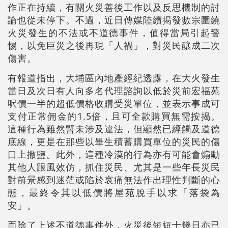
作正在持續，有關火災善後工作以及反思機制的討
論也從未停下。不過，近日傳媒陸續揭發數宗圍繞
火災發生的不法或不道德事件，值得當局引起警
惕，以免巨災之後再現「人禍」，對災民釀成二次
傷害。
有報道指出，大埔區內地產經紀透露，在大火發生
當日及次日有人向多名代理諮詢以低於災前宏福苑
呎價一半的超低價格收購受災單位，並表示事成可
支付正常佣金的1.5倍，且可全款購買無需按揭。
這種行為雖然暫未涉及違法，但顯然已經觸及道德
底線，更是在那些以畢生積蓄購買單位的災民的傷
口上撒鹽。此外，這種冷漠的行為亦有可能會煽動
其他人跟風效仿，抓住災民、尤其是一些年長災民
對前景感到迷茫或陷於哀痛無法作出理性判斷的心
態，最終令其以低價將屋苑脫手以求「落袋為
安」。
而除了上述不道德事件外，火災後短短十幾日亦已