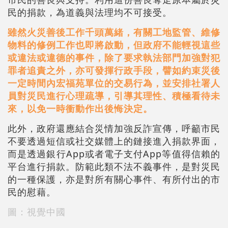
民的捐款，為道義與法理均不可接受。
雖然火災善後工作千頭萬緒，有關工地監管、維修
物料的修例工作也即將啟動，但政府不能輕視這些
或違法或違德的事件，除了要求執法部門加強對犯
罪者追責之外，亦可發揮行政手段，譬如約束災後
一定時間內宏福苑單位的交易行為，並安排社署人
員對災民進行心理疏導，引導其理性、積極看待未
來，以免一時衝動作出後悔決定。
此外，政府還應結合災情加強反詐宣傳，呼籲市民
不要透過短信或社交媒體上的鏈接進入捐款界面，
而是透過銀行App或者電子支付App等值得信賴的
平台進行捐款。防範此類不法不義事件，是對災民
的一種保護，亦是對所有關心事件、有所付出的市
民的慰藉。
圖：視覺中國