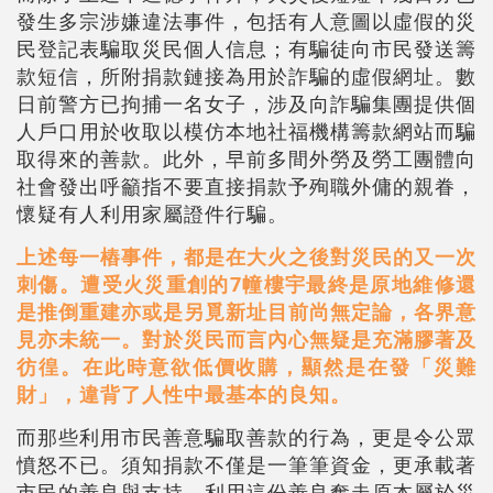
發生多宗涉嫌違法事件，包括有人意圖以虛假的災
民登記表騙取災民個人信息；有騙徒向市民發送籌
款短信，所附捐款鏈接為用於詐騙的虛假網址。數
日前警方已拘捕一名女子，涉及向詐騙集團提供個
人戶口用於收取以模仿本地社福機構籌款網站而騙
取得來的善款。此外，早前多間外勞及勞工團體向
社會發出呼籲指不要直接捐款予殉職外傭的親眷，
懷疑有人利用家屬證件行騙。
上述每一樁事件，都是在大火之後對災民的又一次
刺傷。遭受火災重創的7幢樓宇最終是原地維修還
是推倒重建亦或是另覓新址目前尚無定論，各界意
見亦未統一。對於災民而言內心無疑是充滿膠著及
彷徨。在此時意欲低價收購，顯然是在發「災難
財」，違背了人性中最基本的良知。
而那些利用市民善意騙取善款的行為，更是令公眾
憤怒不已。須知捐款不僅是一筆筆資金，更承載著
市民的善良與支持。利用這份善良奪走原本屬於災