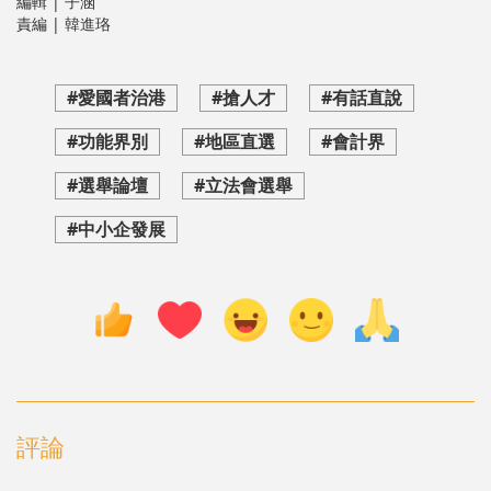
編輯 | 子涵
責編 | 韓進珞
#愛國者治港
#搶人才
#有話直說
#功能界別
#地區直選
#會計界
#選舉論壇
#立法會選舉
#中小企發展
評論