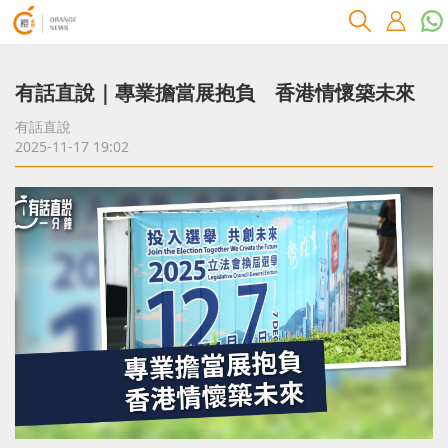
有話直說｜專業擔當展抱負 香港情懷築未來
有話直說
2025-11-17 19:02