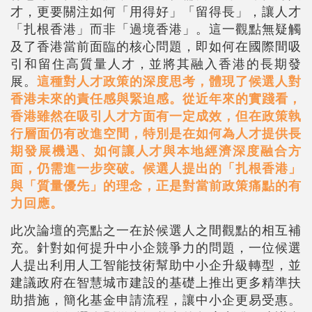
才，更要關注如何「用得好」「留得長」，讓人才
「扎根香港」而非「過境香港」。這一觀點無疑觸
及了香港當前面臨的核心問題，即如何在國際間吸
引和留住高質量人才，並將其融入香港的長期發
展。
這種對人才政策的深度思考，體現了候選人對
香港未來的責任感與緊迫感。從近年來的實踐看，
香港雖然在吸引人才方面有一定成效，但在政策執
行層面仍有改進空間，特別是在如何為人才提供長
期發展機遇、如何讓人才與本地經濟深度融合方
面，仍需進一步突破。候選人提出的「扎根香港」
與「質量優先」的理念，正是對當前政策痛點的有
力回應。
此次論壇的亮點之一在於候選人之間觀點的相互補
充。針對如何提升中小企競爭力的問題，一位候選
人提出利用人工智能技術幫助中小企升級轉型，並
建議政府在智慧城市建設的基礎上推出更多精準扶
助措施，簡化基金申請流程，讓中小企更易受惠。