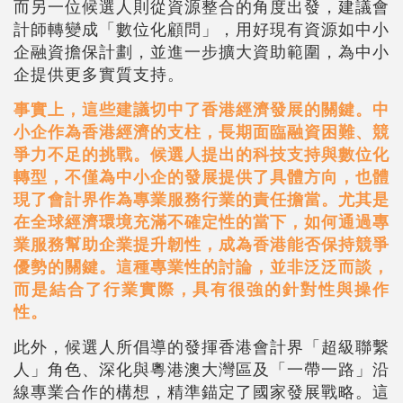
而另一位候選人則從資源整合的角度出發，建議會
計師轉變成「數位化顧問」，用好現有資源如中小
企融資擔保計劃，並進一步擴大資助範圍，為中小
企提供更多實質支持。
事實上，這些建議切中了香港經濟發展的關鍵。中
小企作為香港經濟的支柱，長期面臨融資困難、競
爭力不足的挑戰。候選人提出的科技支持與數位化
轉型，不僅為中小企的發展提供了具體方向，也體
現了會計界作為專業服務行業的責任擔當。尤其是
在全球經濟環境充滿不確定性的當下，如何通過專
業服務幫助企業提升韌性，成為香港能否保持競爭
優勢的關鍵。這種專業性的討論，並非泛泛而談，
而是結合了行業實際，具有很強的針對性與操作
性。
此外，候選人所倡導的發揮香港會計界「超級聯繫
人」角色、深化與粵港澳大灣區及「一帶一路」沿
線專業合作的構想，精準錨定了國家發展戰略。這