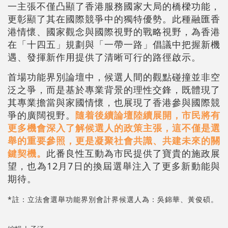
一主張不僅凸顯了香港服務國家大局的橋樑功能，
更彰顯了其在國際競爭中的獨特優勢。此種融匯香
港情懷、國家觀念與國際視野的戰略視野，為香港
在「十四五」規劃與「一帶一路」倡議中把握新機
遇、發揮新作用提供了清晰可行的路徑啟示。
首場功能界別論壇中，候選人間的觀點碰撞並非空
泛之爭，而是基於專業背景的理性交鋒，既體現了
其專業擔當與家國情懷，也展現了香港參與國際競
爭的廣闊視野。
隨着後續論壇陸續展開，市民將有
更多機會深入了解候選人的政策主張，這不僅是選
舉的重要參照，更是凝聚社會共識、共建未來的關
鍵契機。
此番良性互動為市民提供了寶貴的施政展
望，也為12月7日的換屆選舉注入了更多新動能與
期待。
*註：立法會選舉功能界別會計界候選人為：吳錦華、黃俊碩。