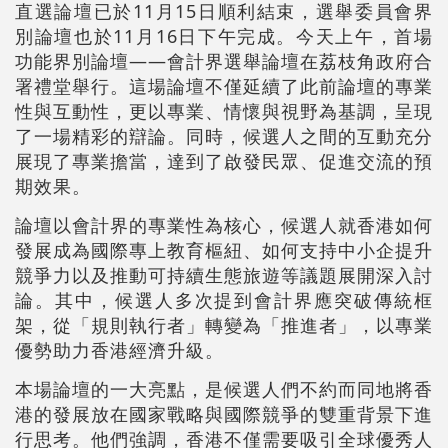
直選論壇已於11月15日順利結束，選舉委員會界
別論壇也於11月16日下午完成。今天上午，首場
功能界別論壇——會計界選舉論壇在荔枝角政府合
署禮堂舉行。這場論壇不僅延續了此前論壇的專業
性與互動性，更以專業、情懷與視野為基調，呈現
了一場精彩的辯論。同時，候選人之間的互動充分
展現了專業擔當，達到了啟發民眾、促進交流的預
期效果。
論壇以會計界的專業性為核心，候選人就香港如何
發展成為國際專上教育樞紐、如何支持中小企提升
競爭力以及推動可持續生態旅遊等議題展開深入討
論。其中，候選人多次提到會計界應突破傳統框
架，從「規則執行者」轉變為「推進者」，以專業
優勢助力香港經濟升級。
本場論壇的一大亮點，是候選人們不約而同地將香
港的發展放在國家戰略與國際競爭的雙重背景下進
行思考。他們強調，香港不僅需要吸引全球優秀人