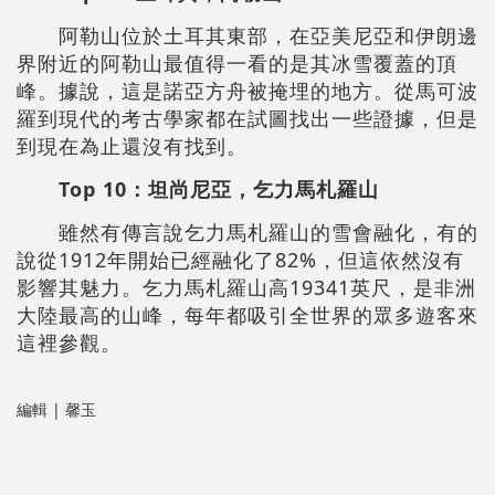
阿勒山位於土耳其東部，在亞美尼亞和伊朗邊
界附近的阿勒山最值得一看的是其冰雪覆蓋的頂
峰。據說，這是諾亞方舟被掩埋的地方。從馬可波
羅到現代的考古學家都在試圖找出一些證據，但是
到現在為止還沒有找到。
Top 10
：坦尚尼亞，乞力馬札羅山
雖然有傳言說乞力馬札羅山的雪會融化，有的
說從1912年開始已經融化了82%，但這依然沒有
影響其魅力。乞力馬札羅山高19341英尺，是非洲
大陸最高的山峰，每年都吸引全世界的眾多遊客來
這裡參觀。
編輯 | 馨玉