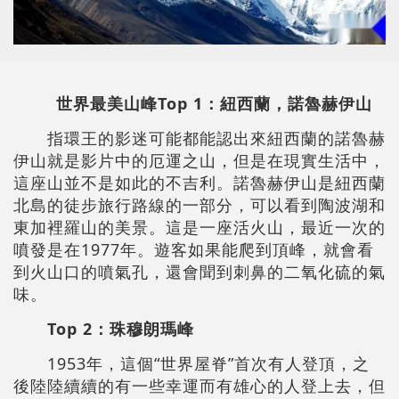
世界最美山峰
Top 1
：紐西蘭，諾魯赫伊山
指環王的影迷可能都能認出來紐西蘭的諾魯赫
伊山就是影片中的厄運之山，但是在現實生活中，
這座山並不是如此的不吉利。諾魯赫伊山是紐西蘭
北島的徒步
旅行
路線的一部分，可以看到陶波湖和
東加裡羅山的美景。這是一座活火山，最近一次的
噴發是在1977年。遊客如果能爬到頂峰，就會看
到火山口的噴氣孔，還會聞到刺鼻的二氧化硫的氣
味。
Top 2
：珠穆朗瑪峰
1953年，這個“世界屋脊”首次有人登頂，之
後
陸陸續續的有一些幸運而有雄心的人登上去，但