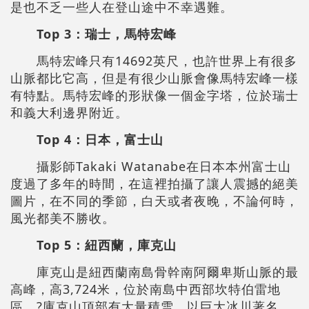
是也不乏一些人在登山途中不幸遇難。
Top 3
：瑞士，馬特宏峰
馬特宏峰只有14692英尺，也許世界上有很多
山脈都比它高，但是有很少山脈會像馬特宏峰一樣
有特點。馬特宏峰的形狀像一個金字塔，位於瑞士
和義大利邊界附近。
Top 4
：日本，富士山
攝影師Takaki Watanabe在日本本州富士山
度過了多年的時間，在這裡拍攝了讓人震撼的絕美
圖片，在不同的季節，白天或者夜晚，不論何時，
風光都美不勝收。
Top 5
：紐西蘭，庫克山
庫克山是紐西蘭南島骨幹南阿爾卑斯山脈的最
高峰，高3,724米，位於南島中西部坎特伯雷地
區。?庫克山頂部有大量積雪，以巨大冰川著名，