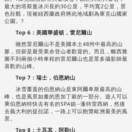
最大的塔斯曼冰川長約30公里，平均寬2公里，景
色壯觀，現被紐西蘭政府將此地域劃為庫克山國家
公園。?
Top 6
：美國華盛頓，雷尼爾山
雖然雷尼爾山不是美國本土48州中最高的山
脈，但卻是最受業余登山者歡迎的。而且，離西雅
圖不到兩個小時車程的雷尼爾山也是眾多攝影師最
喜歡的山峰。
Top 7
：瑞士，伯恩納山
冰雪覆蓋的伯恩納山是東阿爾卑斯最高的山
峰，也是風景如畫的恩加丁穀的一部分。遊人可以
乘伯恩納特快去有名的SPA鎮--蓬特
雷西
納，然後
去義大利的提拉諾，一路上可以飽覽歐洲最美的風
景。
Top 8
：土耳其，阿勒山