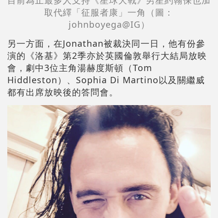
取代繹「征服者康」一角
（圖：
johnboyega@IG
）
另一方面，在Jonathan被裁決同一日，他有份參
演的《洛基》第2季亦於英國倫敦舉行大結局放映
會，劇中3位主角湯赫度斯頓（Tom
Hiddleston）、Sophia Di Martino以及關繼威
都有出席放映後的答問會。