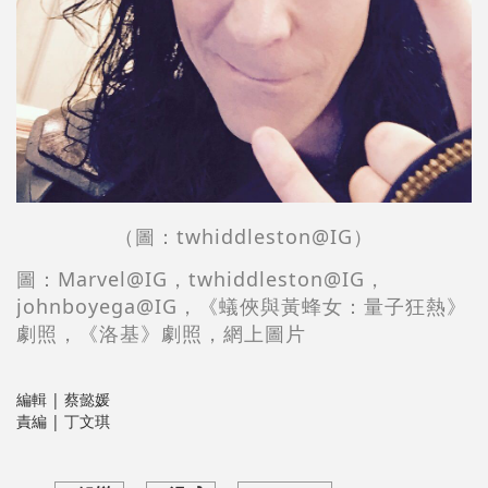
（圖：
twhiddleston
@IG
）
圖：Marvel@IG，twhiddleston
@IG，
johnboyega
@IG
，
《蟻俠與黃蜂女：量子狂熱》
劇照，《洛基》劇照
，網上圖片
編輯 | 蔡懿媛
責編 | 丁文琪