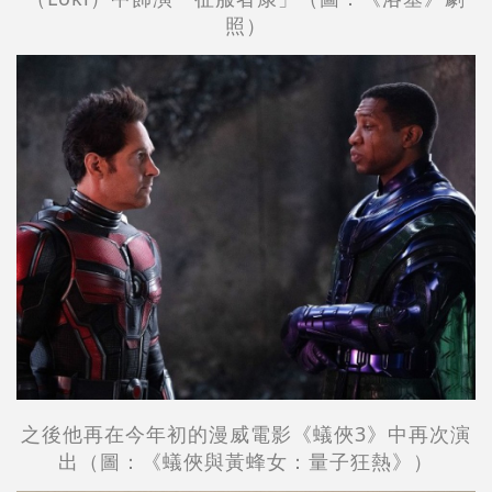
照
）
之後他再在今年初的漫威電影《蟻俠3》中再次演
出（圖：
《蟻俠與黃蜂女：量子狂熱》
）