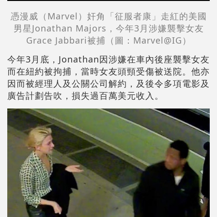
憑漫威（Marvel）奸角「征服者康」走紅的美國
男星Jonathan Majors，今年3月涉嫌襲擊女友
Grace Jabbari被捕（圖：
Marvel@IG
）
今年3月底，Jonathan因涉嫌在車內後座襲擊女友
而在紐約被拘捕，當時女友頭頸受傷被送院。他亦
因而被經理人及公關公司解約，及後令多項電影及
廣告計劃告吹，損失過百萬美元收入。