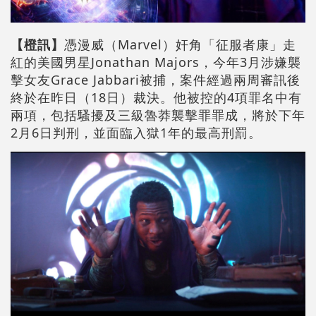
【橙訊】
憑漫威（Marvel）奸角「征服者康」走
紅的美國男星Jonathan Majors，今年3月涉嫌襲
擊女友Grace Jabbari被捕，案件經過兩周審訊後
終於在昨日（18日）裁決。他被控的4項罪名中有
兩項，包括騷擾及三級魯莽襲擊罪罪成，將於下年
2月6日判刑，並面臨入獄1年的最高刑罰。