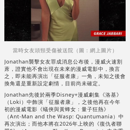
當時女友頭頸受傷被送院（圖：
網上圖片
）
Jonathan襲擊女友罪成消息公布後，漫威火速割
蓆，證實他不會出現在未來的漫威電影中，換言
之，即未能再演出「征服者康」一角，未知之後會
換角還是重新設定劇情，目前尚未確定。
Jonathan先後於兩季Disney+漫威劇集《洛基》
（Loki）中飾演「征服者康」，之後他再在今年
初的漫威電影《蟻俠與黃蜂女：量子狂熱》
（Ant-Man and the Wasp: Quantumania）中
再次演出；而他本將在2026年上映的《復仇者聯