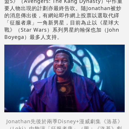
盟5》（Avengers: The Kang Dynasty）中作重
要人物出現的計劃亦最終告吹。隨Jonathan被炒
的消息傳出後，有網站即作網上投票以選取代繹
「征服者康」一角新男星，目前為止以《星球大
戰》（Star Wars）系列男星約翰保也加（John
Boyega）最多人支持。
Jonathan先後於兩季Disney+漫威劇集《洛基》
（Loki）中飾演「征服者康」（圖：
《洛基》劇