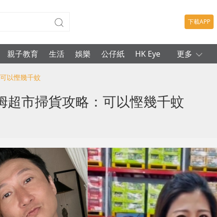
下載APP
親子教育
生活
娛樂
公仔紙
HK Eye
更多
：可以慳幾千蚊
姆超市掃貨攻略：可以慳幾千蚊