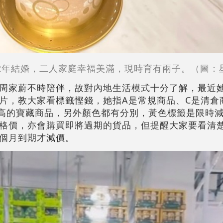
12年結婚，二人家庭幸福美滿，現時育有兩子。
（圖：
周家蔚不時陪伴，故對內地生活模式十分了解，最近
片，教大家看標籤慳錢，她指A是常規商品、C是清倉
高的寶藏商品，另外顏色都有分別，黃色標籤是限時
格價，亦會購買即將過期的貨品，但提醒大家要看清
個月到期才減價。