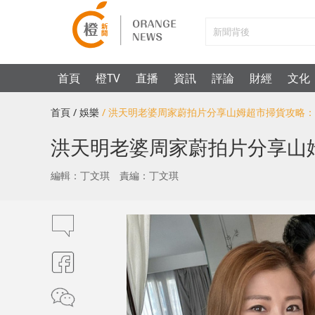
首頁
橙TV
直播
資訊
評論
財經
文化
首頁
/ 娛樂
/ 洪天明老婆周家蔚拍片分享山姆超市掃貨攻略
洪天明老婆周家蔚拍片分享山
編輯：丁文琪
責編：丁文琪