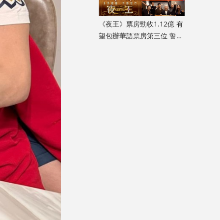
《夜王》票房勁收1.12億 有
望包辦華語票房第三位 誓言
打贏《毒舌大狀》