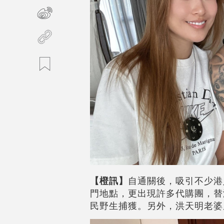
【橙訊】
自通關後，吸引不少港人
門地點，更出現許多代購團，替
民野生捕獲。另外，洪天明老婆