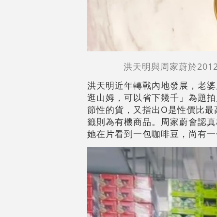
洪天明與周家蔚於20
洪天明近年轉戰內地發展，老婆
逛山姆，可以省下幾千」為題拍
節性的貨，又指出O是性價比最
籤則為有機商品。周家蔚會認真
她在片看到一包咖啡豆，尚有一