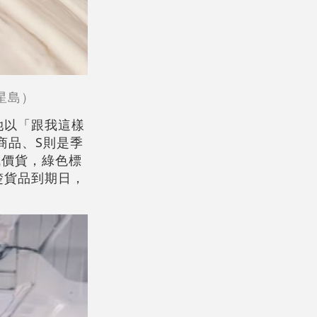
星島）
她以「跟我這樣
商品、S則是季
減價貨，綠色標
楚貨品到期日，