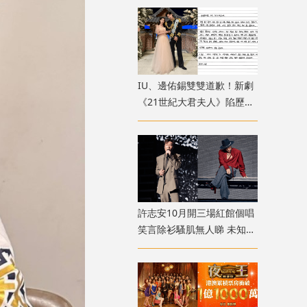
散
IU、邊佑錫雙雙道歉！新劇
《21世紀大君夫人》陷歷史
政治爭議 掀韓國網民怒罵
許志安10月開三場紅館個唱
笑言除衫騷肌無人睇 未知會
否請Sammi做嘉賓