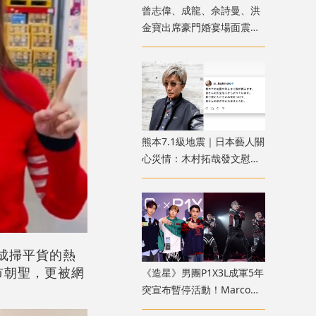
曾志偉、成龍、佘詩曼、洪
金寶出席豪門婚宴場面震撼
猶如頒獎禮紅地氈
熊本7.1級地震｜日本藝人關
心災情：木村拓哉發文慰
問、橋本愛心痛家鄉受災
更成掃平貨的熱
市朝聖，更被網
《造星》男團P1X3L成軍5年
。
突宣布暫停活動！Marco遭
官網除名？歌迷質疑形同解