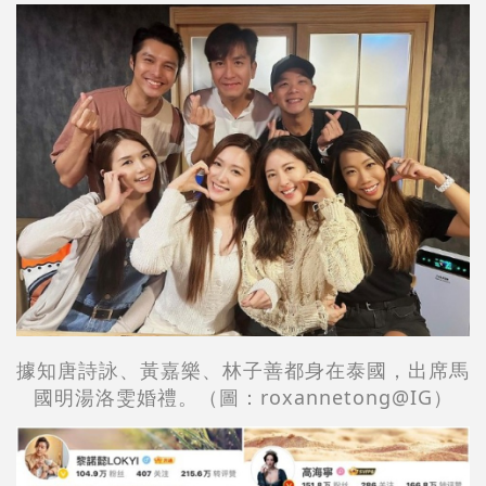
據知唐詩詠、黃嘉樂、林子善都身在泰國，出席馬
國明湯洛雯婚禮。（圖：roxannetong@IG）