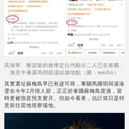
高海寧
、黎諾懿的微博
定位
均顯示二人已在泰國
，
無意中暴露
馬明靚湯結婚地點
（圖：
weibo
）
其實選址蘇梅島早已有迹可尋，事關馬國明與湯洛
雯在今年2月情人節，正正於泰國蘇梅島度過，當
時更被指是預支蜜月。但如今看來，估計當日是特
意前往當地視察場地。