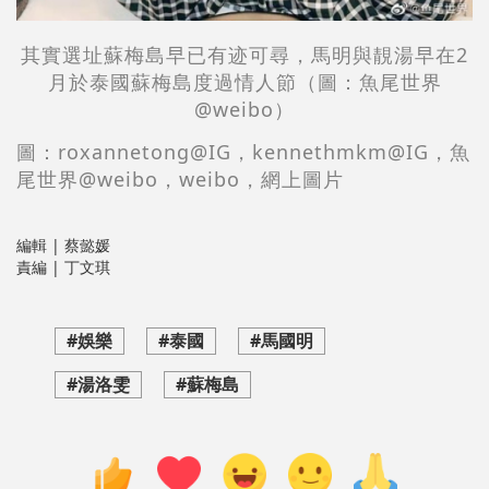
其實選址蘇梅島早已有迹可尋，馬明與
靚湯早在
2
月
於泰國蘇梅島度過
情人節（圖：魚尾世界
@
weibo
）
圖：roxannetong@IG，kennethmkm@IG
，魚
尾世界@weibo
，
weibo
，網上圖片
編輯 | 蔡懿媛
責編 | 丁文琪
#娛樂
#泰國
#馬國明
#湯洛雯
#蘇梅島