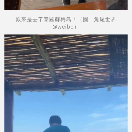
原來是去了泰國蘇梅島
！
（圖：
魚尾世界
@
weibo
）