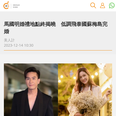
馬國明婚禮地點終揭曉 低調飛泰國蘇梅島完
婚
美人計
2023-12-14 10:30