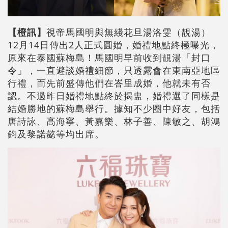
【橙訊】
視帝馬國明與無綫花旦湯洛雯（靚湯）
12月14日傳出2人正式圓婚，婚禮地點終極曝光，
原來在泰國蘇梅島！馬國明早前收到靚湯「封口
令」，一直避談婚禮細節，只透露會在東南亞地區
行禮，而先前盛傳他們在峇里成婚，他就未有否
認。不過昨日婚禮地點終於揭盅，婚禮選了同樣是
結婚勝地的蘇梅島舉行。據知不少圈中好友，包括
唐詩詠、高海寧、黃嘉樂、林子善、陳敏之、胡鴻
鈞及黎諾懿等均出席。